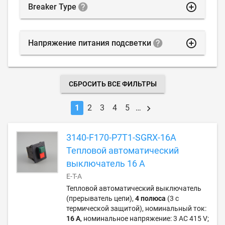
highlight_off
Breaker Type
highlight_off
Напряжение питания подсветки
СБРОСИТЬ ВСЕ ФИЛЬТРЫ
1
2
3
4
5
…
3140-F170-P7T1-SGRX-16A
Тепловой автоматический
выключатель 16 А
E-T-A
Тепловой автоматический выключатель
(прерыватель цепи),
4 полюса
(3 с
термической защитой), номинальный ток:
16 А
, номинальное напряжение: 3 AC 415 V;