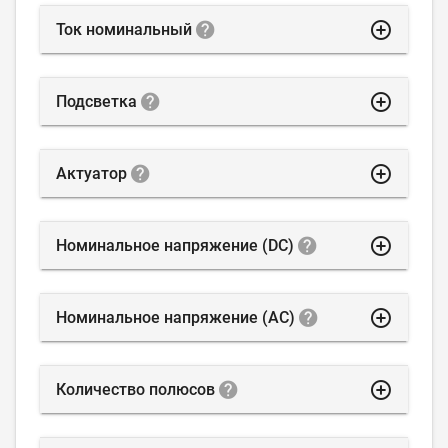
highlight_off
Ток номинальный
highlight_off
Подсветка
highlight_off
Актуатор
highlight_off
Номинальное напряжение (DC)
highlight_off
Номинальное напряжение (AC)
highlight_off
Количество полюсов