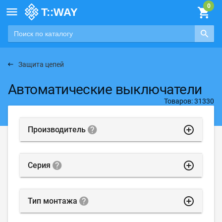

Защита цепей
Автоматические выключатели
Товаров: 31330
highlight_off
Производитель
highlight_off
Серия
highlight_off
Тип монтажа