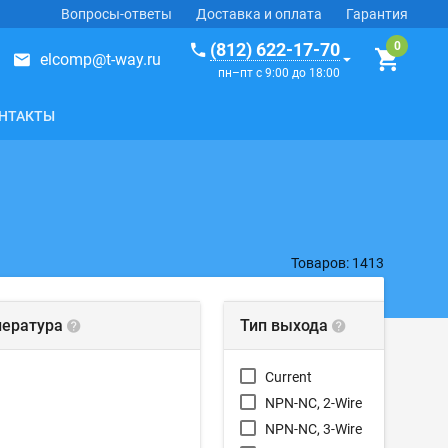
Вопросы-ответы
Доставка и оплата
Гарантия
(812) 622-17-70
elcomp@t-way.ru
пн–пт с 9:00 до 18:00
НТАКТЫ
Товаров: 1413
пература
Тип выхода
Current
NPN-NC, 2-Wire
NPN-NC, 3-Wire