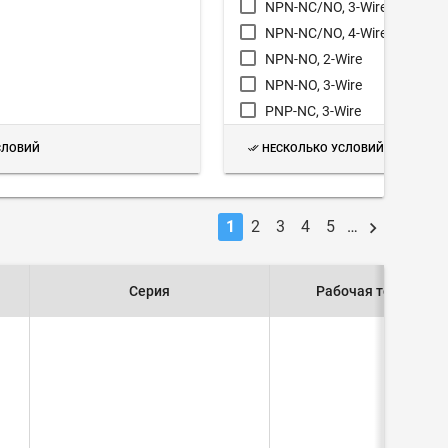
NPN-NC/NO, 3-Wire
NPN-NC/NO, 4-Wire
NPN-NO, 2-Wire
NPN-NO, 3-Wire
PNP-NC, 3-Wire
PNP-NC/NO, 3-Wire
СЛОВИЙ
НЕСКОЛЬКО УСЛОВИЙ
PNP-NO, 3-Wire
Requires Amplifier
SCR-NC, 2-Wire
1
2
3
4
5
…
SCR-NO, 2-Wire
Серия
Рабочая температу