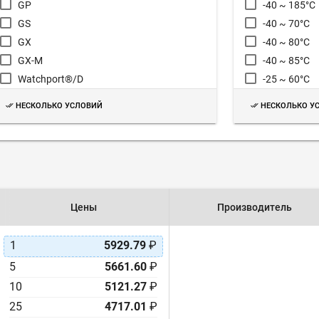
GP
-40 ~ 185°C
GS
-40 ~ 70°C
GX
-40 ~ 80°C
GX-M
-40 ~ 85°C
Watchport®/D
-25 ~ 60°C
-25 ~ 70°C
НЕСКОЛЬКО УСЛОВИЙ
НЕСКОЛЬКО У
-25 ~ 85°C
-20 ~ 55°C
-20 ~ 70°C
-18 ~ 60°C
-10 ~ 55°C
Цены
Производитель
-10 ~ 60°C
0 ~ 60°C
1
5929.79
₽
5
5661.60
₽
10
5121.27
₽
25
4717.01
₽