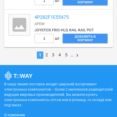
шт.
КОРЗИНУ
4P282F1E55475
APEM
JOYSTICK FRIC-HLD, RAIL-RAIL POT
ДОБАВИТЬ В
шт.
КОРЗИНУ
1
2
3
4
5
…
В нашу линию поставок входит широкий ассортимент
электронных компонентов – более 2 миллионов радиодеталей
ведущих мировых производителей. Вы можете купить
электронные компоненты оптом или в розницу, со склада или
под заказ.
О компании