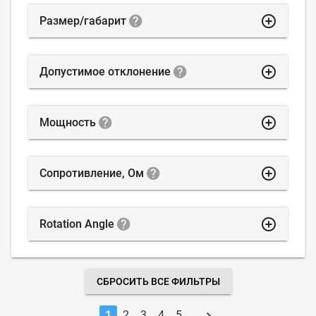
highlight_off
Размер/габарит
highlight_off
Допустимое отклонение
highlight_off
Мощность
highlight_off
Сопротивление, Ом
highlight_off
Rotation Angle
СБРОСИТЬ ВСЕ ФИЛЬТРЫ
1
2
3
4
5
…