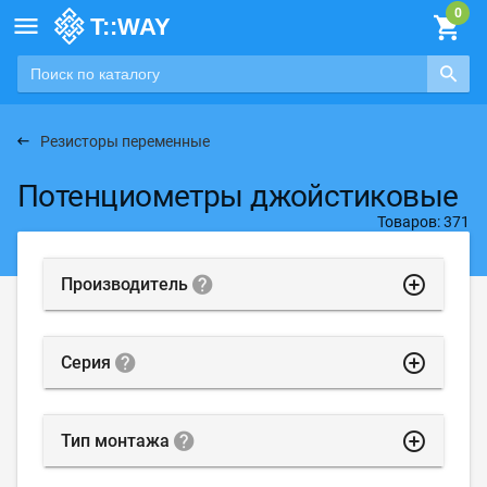

Резисторы переменные
Потенциометры джойстиковые
Товаров: 371
highlight_off
Производитель
highlight_off
Серия
highlight_off
Тип монтажа