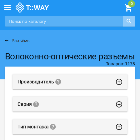

Разъёмы
Волоконно-оптические разъемы
Товаров: 1178
highlight_off
Производитель
highlight_off
Серия
highlight_off
Тип монтажа