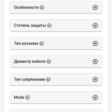
highlight_off
Особенности
highlight_off
Степень защиты
highlight_off
Тип разъема
highlight_off
Диаметр кабеля
highlight_off
Тип сопряжения
highlight_off
Mode