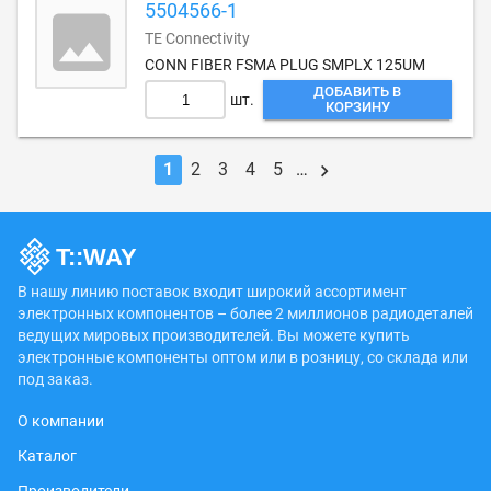
5504566-1
TE Connectivity
CONN FIBER FSMA PLUG SMPLX 125UM
ДОБАВИТЬ В
шт.
КОРЗИНУ
1
2
3
4
5
…
В нашу линию поставок входит широкий ассортимент
электронных компонентов – более 2 миллионов радиодеталей
ведущих мировых производителей. Вы можете купить
электронные компоненты оптом или в розницу, со склада или
под заказ.
О компании
Каталог