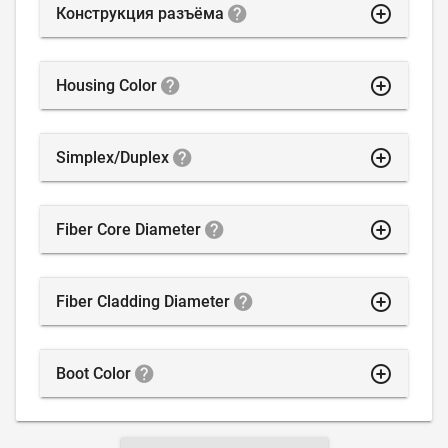
highlight_off
Конструкция разъёма
highlight_off
Housing Color
highlight_off
Simplex/Duplex
highlight_off
Fiber Core Diameter
highlight_off
Fiber Cladding Diameter
highlight_off
Boot Color