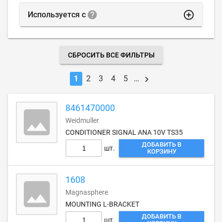
highlight_off
Используется с
СБРОСИТЬ ВСЕ ФИЛЬТРЫ
1
2
3
4
5
…
8461470000
Weidmuller
CONDITIONER SIGNAL ANA 10V TS35
ДОБАВИТЬ В
шт.
КОРЗИНУ
1608
Magnasphere
MOUNTING L-BRACKET
ДОБАВИТЬ В
шт.