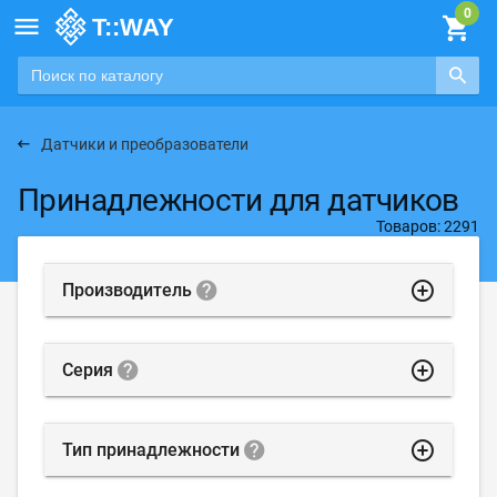

Датчики и преобразователи
Принадлежности для датчиков
Товаров: 2291
highlight_off
Производитель
highlight_off
Серия
highlight_off
Тип принадлежности