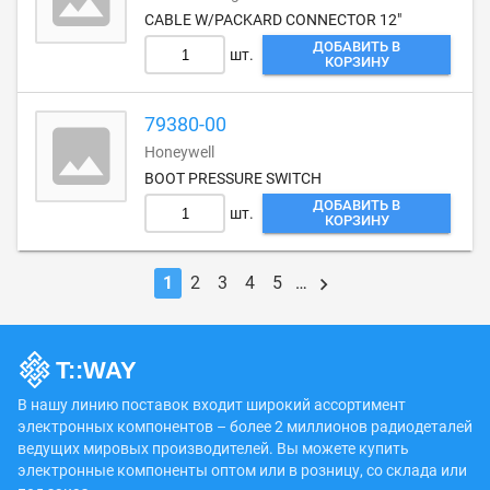
CABLE W/PACKARD CONNECTOR 12"
ДОБАВИТЬ В
шт.
КОРЗИНУ
79380-00
Honeywell
BOOT PRESSURE SWITCH
ДОБАВИТЬ В
шт.
КОРЗИНУ
1
2
3
4
5
…
В нашу линию поставок входит широкий ассортимент
электронных компонентов – более 2 миллионов радиодеталей
ведущих мировых производителей. Вы можете купить
электронные компоненты оптом или в розницу, со склада или