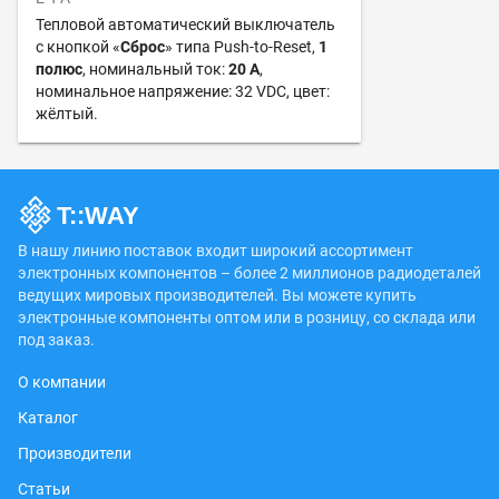
Тепловой автоматический выключатель
с кнопкой «
Сброс
» типа Push-to-Reset,
1
полюс
, номинальный ток:
20 А
,
номинальное напряжение: 32 VDC, цвет:
жёлтый.
В нашу линию поставок входит широкий ассортимент
электронных компонентов – более 2 миллионов радиодеталей
ведущих мировых производителей. Вы можете купить
электронные компоненты оптом или в розницу, со склада или
под заказ.
О компании
Каталог
Производители
Статьи