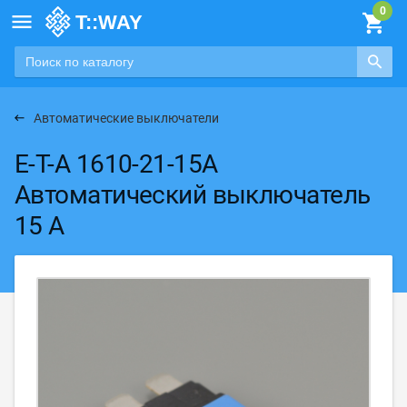

Автоматические выключатели
E-T-A 1610-21-15A
Автоматический выключатель
15 А