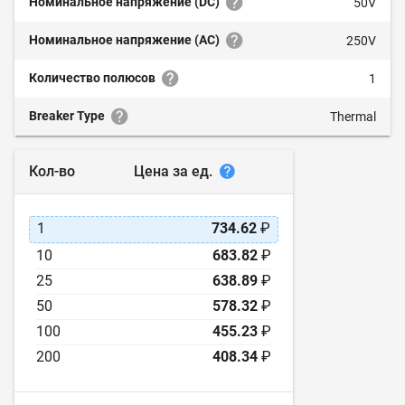
Номинальное напряжение (DC)
50V
Номинальное напряжение (AC)
250V
Количество полюсов
1
Breaker Type
Thermal
Цена за ед.
Кол-во
1
734.62
₽
10
683.82
₽
25
638.89
₽
50
578.32
₽
100
455.23
₽
200
408.34
₽