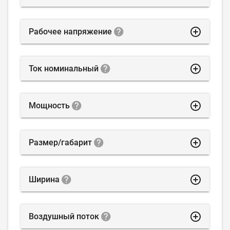
highlight_off
Рабочее напряжение
highlight_off
Ток номинальный
highlight_off
Мощность
highlight_off
Размер/габарит
highlight_off
Ширина
highlight_off
Воздушный поток