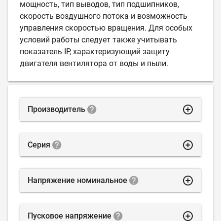
мощность, тип выводов, тип подшипников,
скорость воздушного потока и возможность
управления скоростью вращения. Для особых
условий работы следует также учитывать
показатель IP, характеризующий защиту
двигателя вентилятора от воды и пыли.
highlight_off
Производитель
highlight_off
Серия
highlight_off
Напряжение номинальное
highlight_off
Пусковое напряжение