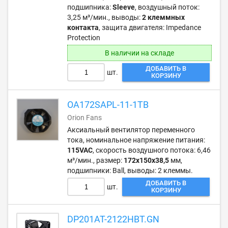
подшипника:
Sleeve
, воздушный поток:
3,25 м³/мин., выводы:
2 клеммных
контакта
, защита двигателя: Impedance
Protection
В наличии на складе
ДОБАВИТЬ В
шт.
КОРЗИНУ
OA172SAPL-11-1TB
Orion Fans
Аксиальный вентилятор переменного
тока, номинальное напряжение питания:
115VAC
, скорость воздушного потока: 6,46
м³/мин., размер:
172х150х38,5
мм,
подшипники: Ball, выводы: 2 клеммы.
ДОБАВИТЬ В
шт.
КОРЗИНУ
DP201AT-2122HBT.GN