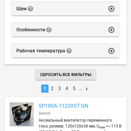
highlight_off
Шум
highlight_off
Особенности
highlight_off
Рабочая температура
СБРОСИТЬ ВСЕ ФИЛЬТРЫ
1
2
3
4
5
…
SP100A-1123XST.GN
Sunon
Аксиальный вентилятор переменного
тока, размер: 120х120х38 мм, U
=~115 В
ном.