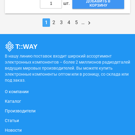
ДОБАВИТЬ В
шт.
КОРЗИНУ
1
2
3
4
5
…
В нашу линию поставок входит широкий ассортимент
электронных компонентов – более 2 миллионов радиодеталей
ведущих мировых производителей. Вы можете купить
электронные компоненты оптом или в розницу, со склада или
под заказ.
О компании
Каталог
Производители
Статьи
Новости