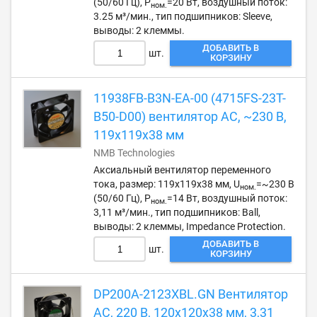
(50/60 Гц), P
=20 Вт, воздушный поток:
ном.
3.25 м³/мин., тип подшипников: Sleeve,
выводы: 2 клеммы.
ДОБАВИТЬ В
шт.
КОРЗИНУ
11938FB-B3N-EA-00 (4715FS-23T-
B50-D00) вентилятор AC, ~230 В,
119х119х38 мм
NMB Technologies
Аксиальный вентилятор переменного
тока, размер: 119х119х38 мм, U
=~230 В
ном.
(50/60 Гц), P
=14 Вт, воздушный поток:
ном.
3,11 м³/мин., тип подшипников: Ball,
выводы: 2 клеммы, Impedance Protection.
ДОБАВИТЬ В
шт.
КОРЗИНУ
DP200A-2123XBL.GN Вентилятор
AC, 220 В, 120х120х38 мм, 3,31