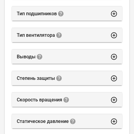
highlight_off
Тип подшипников
highlight_off
Тип вентилятора
highlight_off
Выводы
highlight_off
Степень защиты
highlight_off
Скорость вращения
highlight_off
Статическое давление