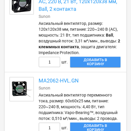
AC, 220 В, 21 Вт, 120х120х38 мм,
Ball, 2 контакта
Sunon
Аксиальный вентилятор, размер:
120х120х38 мм, питание: 220~240 В (AC),
мощность: 21 Вт, тип подшипника:
Ball
,
воздушный поток: 3,31 м³/мин., выводы:
2
клеммных контакта
, защита двигателя:
Impedance Protection.
ДОБАВИТЬ В
шт.
КОРЗИНУ
MA2062-HVL.GN
Sunon
Аксиальный вентилятор переменного
тока, размер: 60х60х25 мм, питание:
220~240 В, мощность: 4,40 Вт, тип
подшипника: Vapo-Bearing™, воздушный
поток: 0,510 м³/мин., выводы: 2 провода.
ДОБАВИТЬ В
шт.
КОРЗИНУ