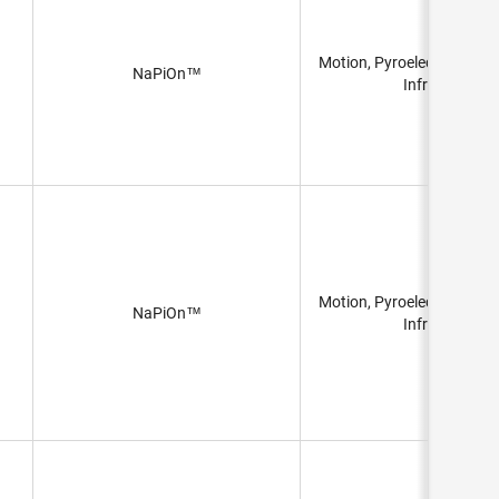
Motion, Pyroelectric, PIR 
NaPiOn™
Infrared)
Motion, Pyroelectric, PIR 
NaPiOn™
Infrared)