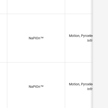
Motion, Pyroelectric, PIR 
NaPiOn™
Infrared)
Motion, Pyroelectric, PIR 
NaPiOn™
Infrared)