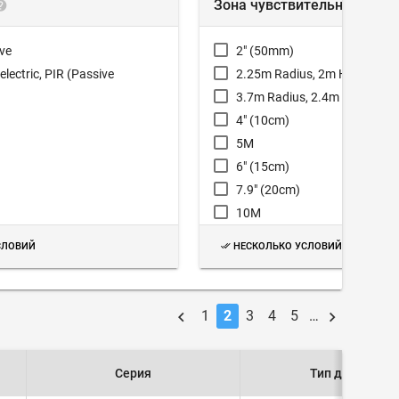
Зона чувствительности
ive
2" (50mm)
electric, PIR (Passive
2.25m Radius, 2m Height
3.7m Radius, 2.4m Height
4" (10cm)
5M
6" (15cm)
7.9" (20cm)
10M
11.8" (30cm)
СЛОВИЙ
НЕСКОЛЬКО УСЛОВИЙ
12.2m Radius, 12.2m Height
15.8" (40cm) 1.3'
19.7" (50cm) 1.6'
1
2
3
4
5
…
23.6" (60cm) 2.0'
25M
Серия
Тип датчика
27.6" (70cm) 2.3'
31.5" (80cm) 2.6'