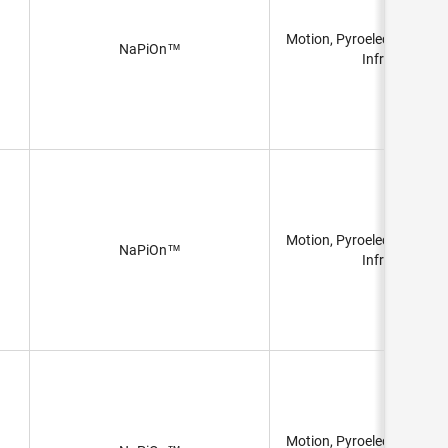
1181" (30m) 98.4'
Motion, Pyroelectric, PIR 
NaPiOn™
Infrared)
Motion, Pyroelectric, PIR 
NaPiOn™
Infrared)
Motion, Pyroelectric, PIR 