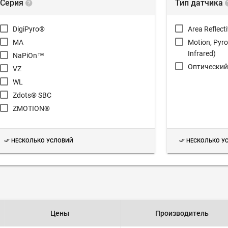
Серия
Тип датчика
DigiPyro®
Area Reflect
MA
Motion, Pyro
Infrared)
NaPiOn™
Оптический
VZ
WL
Zdots® SBC
ZMOTION®
НЕСКОЛЬКО УСЛОВИЙ
НЕСКОЛЬКО У
Цены
Производитель