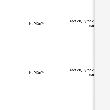
35.4" (90cm) 3.0'
39" (1m) 3.3'
47" (120cm) 3.9'
Motion, Pyroelectric, PIR 
NaPiOn™
51" (130cm) 4.3'
Infrared)
55" (140cm) 4.6'
59" (150cm) 4.9'
74.8" (190cm) 6.2'
78.7" (2m) 6.6'
118" (3m) 9.8'
144" (3.5m) 12'
197" (5m) 16.4'
Motion, Pyroelectric, PIR 
NaPiOn™
Infrared)
240" (6.096m) 20'
275.6" (7m)
360" (9.144m) 30'
394" (10m) 32.8'
472" (12m) 39.4'
709" (18m) 59'