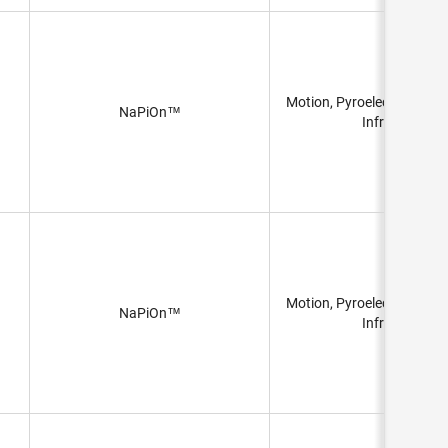
Motion, Pyroelectric, PIR 
NaPiOn™
Infrared)
Motion, Pyroelectric, PIR 
NaPiOn™
Infrared)