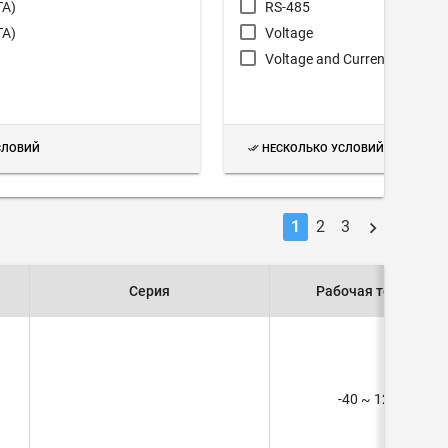
TA)
RS-485
TA)
Voltage
Voltage and Current
СЛОВИЙ
НЕСКОЛЬКО УСЛОВИЙ
1
2
3
Серия
Рабочая температу
-40 ~ 125°C (TA)