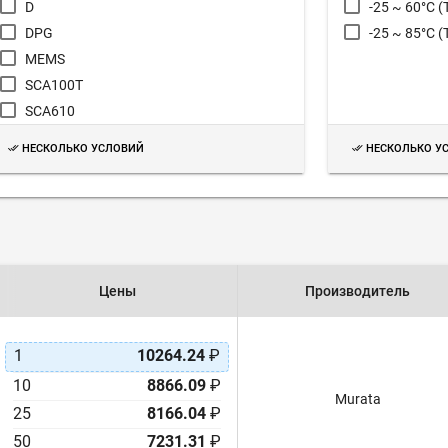
D
-25 ~ 60°C (
DPG
-25 ~ 85°C (
MEMS
SCA100T
SCA610
НЕСКОЛЬКО УСЛОВИЙ
НЕСКОЛЬКО У
Цены
Производитель
1
10264.24
₽
10
8866.09
₽
Murata
25
8166.04
₽
50
7231.31
₽