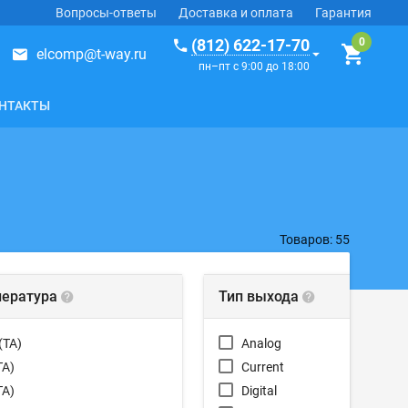
Вопросы-ответы
Доставка и оплата
Гарантия
(812) 622-17-70
elcomp@t-way.ru
пн–пт с 9:00 до 18:00
НТАКТЫ
Товаров: 55
пература
Тип выхода
(TA)
Analog
TA)
Current
TA)
Digital