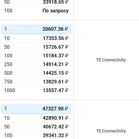
50
33918.65
₽
100
По запросу
1
20607.36
₽
10
17353.56
₽
50
15726.67
₽
100
15184.37
₽
TE Connectivity
250
14914.21
₽
500
14425.15
₽
750
13829.61
₽
1000
13557.47
₽
1
47327.90
₽
10
42890.91
₽
50
40672.42
₽
TE Connectivity
100
39341.32
₽