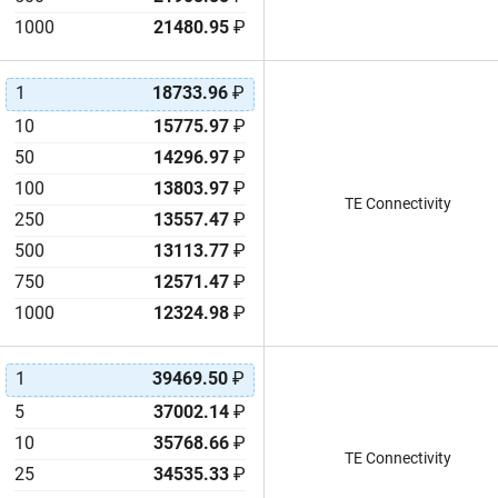
1000
21480.95
₽
1
18733.96
₽
10
15775.97
₽
50
14296.97
₽
100
13803.97
₽
TE Connectivity
250
13557.47
₽
500
13113.77
₽
750
12571.47
₽
1000
12324.98
₽
1
39469.50
₽
5
37002.14
₽
10
35768.66
₽
TE Connectivity
25
34535.33
₽