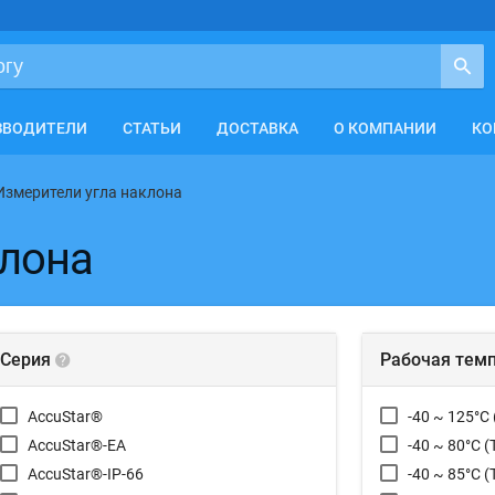
ЗВОДИТЕЛИ
СТАТЬИ
ДОСТАВКА
О КОМПАНИИ
КО
Измерители угла наклона
клона
Серия
Рабочая тем
AccuStar®
-40 ~ 125°C 
AccuStar®-EA
-40 ~ 80°C (
AccuStar®-IP-66
-40 ~ 85°C (