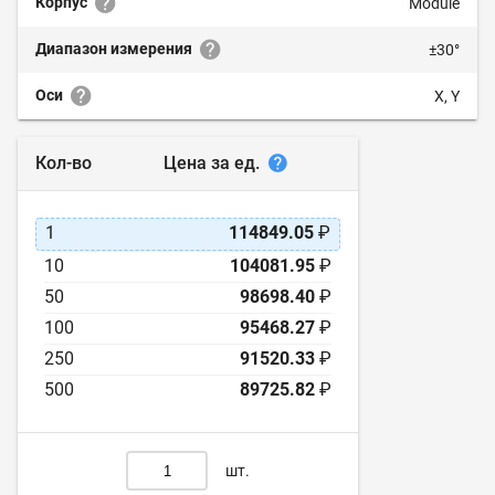
Корпус
Module
Диапазон измерения
±30°
Оси
X, Y
Цена за ед.
Кол-во
1
114849.05
₽
10
104081.95
₽
50
98698.40
₽
100
95468.27
₽
250
91520.33
₽
500
89725.82
₽
шт.