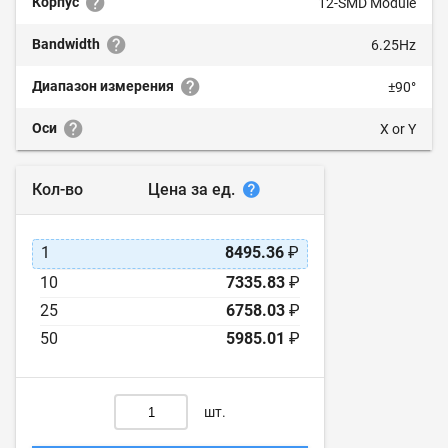
Корпус
12-SMD Module
Bandwidth
6.25Hz
Диапазон измерения
±90°
Оси
X or Y
Цена за ед.
Кол-во
1
8495.36
₽
10
7335.83
₽
25
6758.03
₽
50
5985.01
₽
шт.