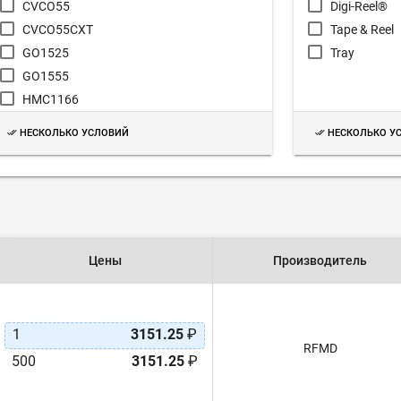
CVCO55
Digi-Reel®
CVCO55CXT
Tape & Reel
GO1525
Tray
GO1555
HMC1166
HMC1167
НЕСКОЛЬКО УСЛОВИЙ
НЕСКОЛЬКО У
HMC1168
HMC1169
Цены
Производитель
1
3151.25
₽
RFMD
500
3151.25
₽