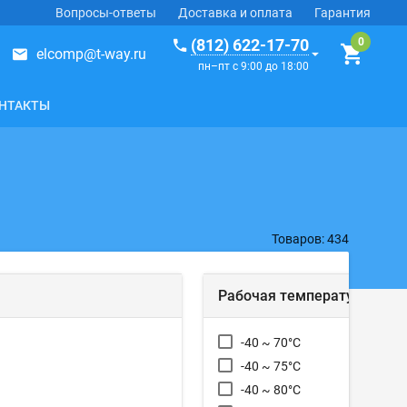
Вопросы-ответы
Доставка и оплата
Гарантия
(812) 622-17-70
elcomp@t-way.ru
пн–пт с 9:00 до 18:00
НТАКТЫ
Товаров: 434
Рабочая температура
-40 ~ 70°C
-40 ~ 75°C
-40 ~ 80°C