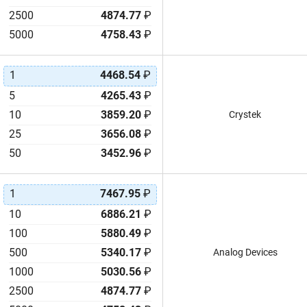
2500
4874.77
₽
5000
4758.43
₽
1
4468.54
₽
5
4265.43
₽
10
3859.20
₽
Crystek
25
3656.08
₽
50
3452.96
₽
1
7467.95
₽
10
6886.21
₽
100
5880.49
₽
500
5340.17
₽
Analog Devices
1000
5030.56
₽
2500
4874.77
₽