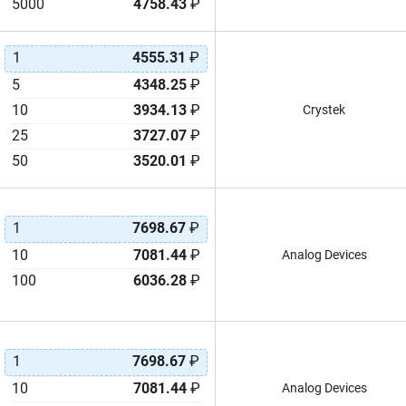
5000
4758.43
₽
1
4555.31
₽
5
4348.25
₽
10
3934.13
₽
Crystek
25
3727.07
₽
50
3520.01
₽
1
7698.67
₽
10
7081.44
₽
Analog Devices
100
6036.28
₽
1
7698.67
₽
10
7081.44
₽
Analog Devices