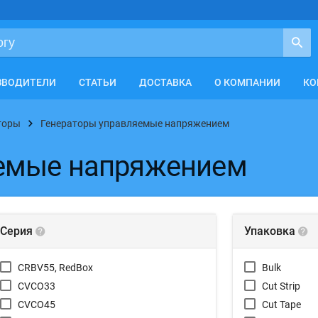
ЗВОДИТЕЛИ
СТАТЬИ
ДОСТАВКА
О КОМПАНИИ
КО
торы
Генераторы управляемые напряжением
яемые напряжением
Серия
Упаковка
CRBV55, RedBox
Bulk
CVCO33
Cut Strip
CVCO45
Cut Tape