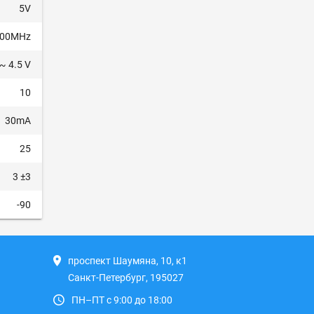
5V
300MHz
 ~ 4.5 V
10
30mA
25
3 ±3
-90
проспект Шаумяна, 10, к1
Санкт-Петербург, 195027
ПН–ПТ с 9:00 до 18:00