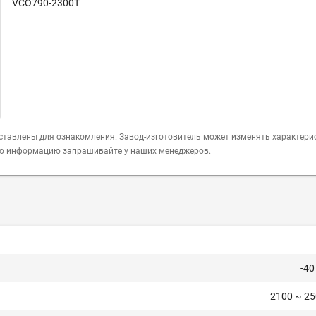
VCO790-2300T
ставлены для ознакомления. Завод-изготовитель может изменять характери
ую информацию запрашивайте у наших менеджеров.
-40
2100 ~ 2