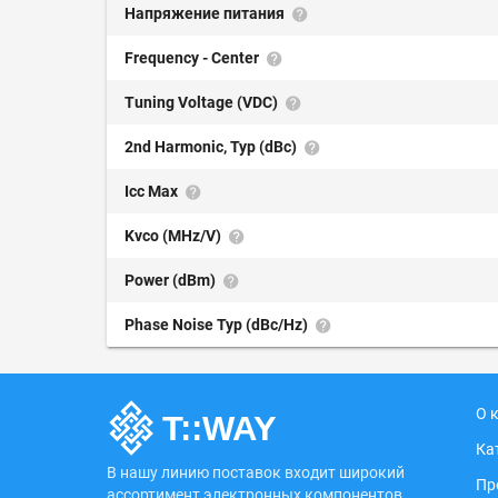
Напряжение питания
Frequency - Center
Tuning Voltage (VDC)
2nd Harmonic, Typ (dBc)
Icc Max
Kvco (MHz/V)
Power (dBm)
Phase Noise Typ (dBc/Hz)
О 
Ка
В нашу линию поставок входит широкий
Пр
ассортимент электронных компонентов