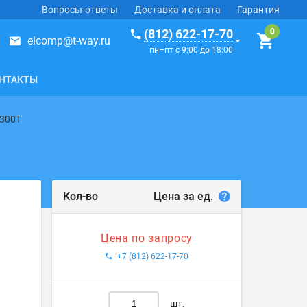
Вопросы-ответы
Доставка и оплата
Гарантия
(812) 622-17-70
elcomp@t-way.ru
пн–пт с 9:00 до 18:00
НТАКТЫ
300T
Цена за ед.
Кол-во
Цена по запросу
+7 (812) 622-17-70
шт.