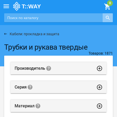

Кабели: прокладка и защита
Трубки и рукава твердые
Товаров: 1871
highlight_off
Производитель
highlight_off
Серия
highlight_off
Материал