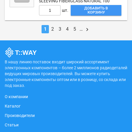
SLEEVING FIBERGLASS NATURAL 100'
ДОБАВИТЬ В
шт.
КОРЗИНУ
1
2
3
4
5
…
В нашу линию поставок входит широкий ассортимент
электронных компонентов – более 2 миллионов радиодеталей
ведущих мировых производителей. Вы можете купить
электронные компоненты оптом или в розницу, со склада или
под заказ.
О компании
Каталог
Производители
Статьи