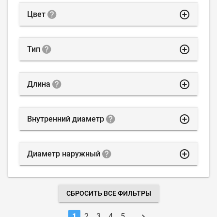
highlight_off
Цвет
highlight_off
Тип
highlight_off
Длина
highlight_off
Внутренний диаметр
highlight_off
Диаметр наружный
СБРОСИТЬ ВСЕ ФИЛЬТРЫ
1
2
3
4
5
…