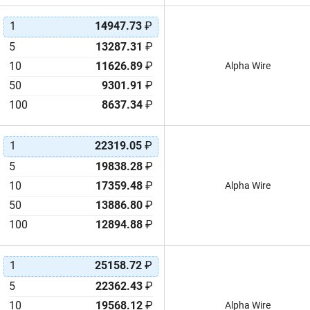
1
14947.73
₽
5
13287.31
₽
10
11626.89
₽
Alpha Wire
50
9301.91
₽
100
8637.34
₽
1
22319.05
₽
5
19838.28
₽
10
17359.48
₽
Alpha Wire
50
13886.80
₽
100
12894.88
₽
1
25158.72
₽
5
22362.43
₽
10
19568.12
₽
Alpha Wire