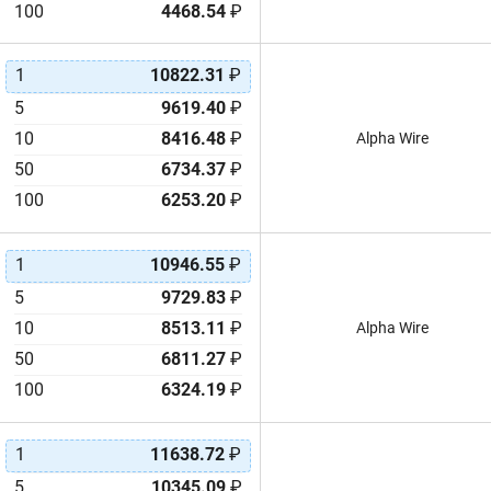
Q2-XT
100
4468.54
₽
Thermashield
TV105
1
10822.31
₽
3617
5
9619.40
₽
10
8416.48
₽
Alpha Wire
50
6734.37
₽
100
6253.20
₽
1
10946.55
₽
5
9729.83
₽
10
8513.11
₽
Alpha Wire
50
6811.27
₽
100
6324.19
₽
1
11638.72
₽
5
10345.09
₽