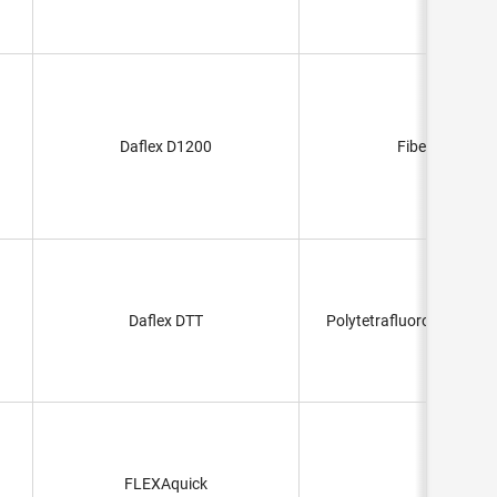
Daflex D1200
Fiberglass
Daflex DTT
Polytetrafluoroethylene 
FLEXAquick