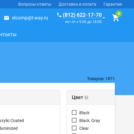
Вопросы-ответы
Доставка и оплата
Гарантия
(812) 622-17-70
elcomp@t-way.ru
пн–пт с 9:00 до 18:00
НТАКТЫ
Товаров: 1871
Цвет
Black
Acrylic Coated
Black, Gray
Aluminized
Clear