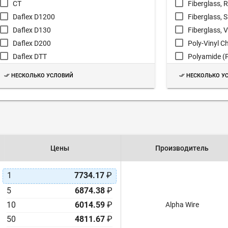
CT
Fiberglass, 
Daflex D1200
Fiberglass, 
Daflex D130
Fiberglass, 
Daflex D200
Poly-Vinyl C
Daflex DTT
Polyamide (P
DS
Polyamide M
НЕСКОЛЬКО УСЛОВИЙ
НЕСКОЛЬКО У
Dura-Flex
Polyethylene
FireFlex
Polyolefin (
FIT® PIF-130
Polyolefin (P
FIT® PIF-200
Polytetraflu
FIT® PVC-105
Цены
Производитель
FIT® TFT-200
FIT® TFT-250
1
7734.17
₽
Flex Glass
FLEXAquick
5
6874.38
₽
NETM1000
10
6014.59
₽
Alpha Wire
NETM2000
50
4811.67
₽