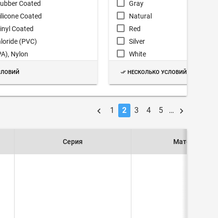
Rubber Coated
Gray
Silicone Coated
Natural
Vinyl Coated
Red
hloride (PVC)
Silver
A), Nylon
White
onofilament
Yellow
СЛОВИЙ
НЕСКОЛЬКО УСЛОВИЙ
PO)
O), Irradiated
1
2
3
4
5
…
oroethylene (PTFE)
Серия
Материал