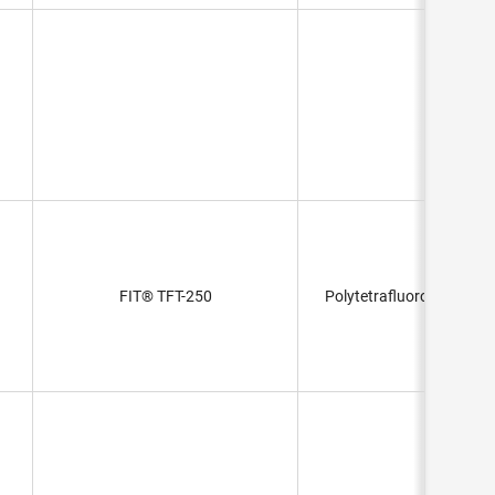
FIT® TFT-250
Polytetrafluoroethylene 