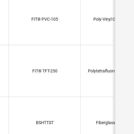
FIT® PVC-105
Poly-Vinyl Chloride (
FIT® TFT-250
Polytetrafluoroethylene 
BSHTTST
Fiberglass, Aluminiz