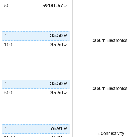
50
59181.57
₽
1
35.50
₽
Daburn Electronics
100
35.50
₽
1
35.50
₽
Daburn Electronics
500
35.50
₽
1
76.91
₽
TE Connectivity