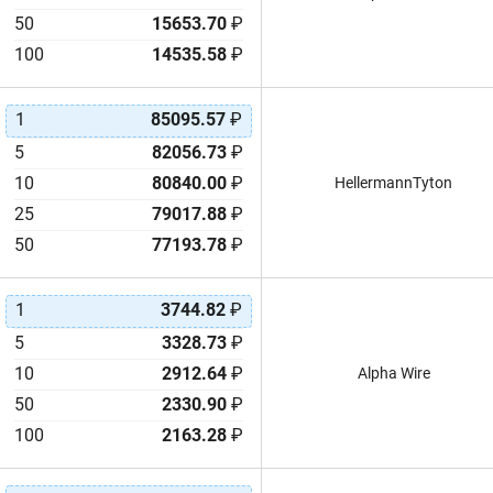
50
15653.70
₽
100
14535.58
₽
1
85095.57
₽
5
82056.73
₽
10
80840.00
₽
HellermannTyton
25
79017.88
₽
50
77193.78
₽
1
3744.82
₽
5
3328.73
₽
10
2912.64
₽
Alpha Wire
50
2330.90
₽
100
2163.28
₽