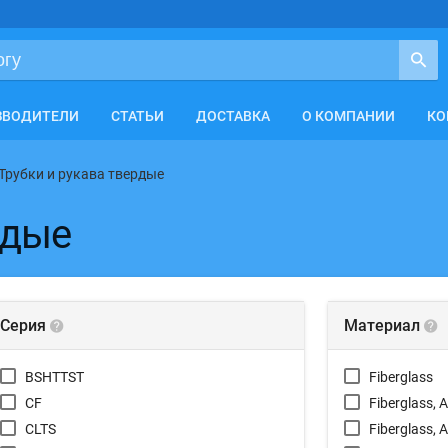
ЗВОДИТЕЛИ
СТАТЬИ
ДОСТАВКА
О КОМПАНИИ
КО
Трубки и рукава твердые
рдые
Серия
Материал
BSHTTST
Fiberglass
CF
Fiberglass, 
CLTS
Fiberglass, 