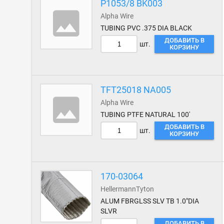
P1053/8 BK003
Alpha Wire
TUBING PVC .375 DIA BLACK
ДОБАВИТЬ В
шт.
КОРЗИНУ
TFT25018 NA005
Alpha Wire
TUBING PTFE NATURAL 100'
ДОБАВИТЬ В
шт.
КОРЗИНУ
170-03064
HellermannTyton
ALUM FBRGLSS SLV TB 1.0"DIA
SLVR
ДОБАВИТЬ В