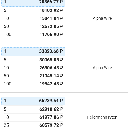
1
20366.77
₽
5
18102.92
₽
10
15841.04
₽
Alpha Wire
50
12672.05
₽
100
11766.90
₽
1
33823.68
₽
5
30065.05
₽
10
26306.43
₽
Alpha Wire
50
21045.14
₽
100
19542.48
₽
1
65239.54
₽
5
62910.62
₽
10
61977.86
₽
HellermannTyton
25
60579.72
₽