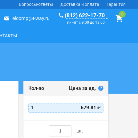
Вопросы-ответы
Доставка и оплата
Гарантия
(812) 622-17-70
elcomp@t-way.ru
пн–пт с 9:00 до 18:00
НТАКТЫ
Цена за ед.
Кол-во
1
679.81
₽
шт.