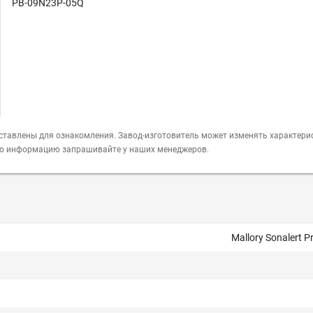
PB-09N23P-05Q
ставлены для ознакомления. Завод-изготовитель может изменять характери
ую информацию запрашивайте у наших менеджеров.
Mallory Sonalert P