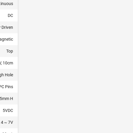
tinuous
DC
y Driven
agnetic
Top
V, 10cm
gh Hole
PC Pins
5.5mm H
5VDC
4 ~ 7V