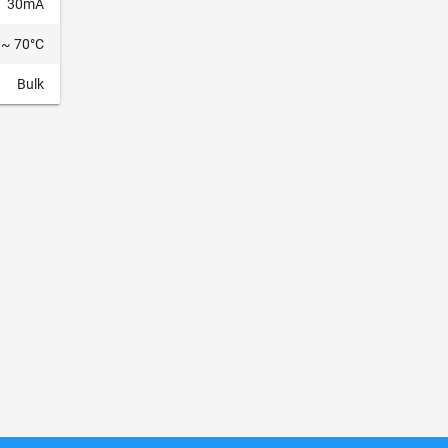
30mA
 ~ 70°C
Bulk