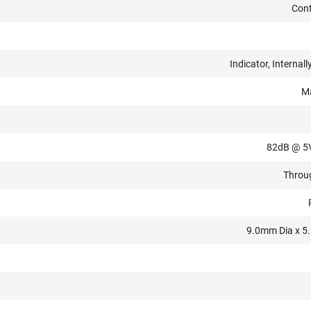
Con
Indicator, Internall
M
82dB @ 5
Throu
9.0mm Dia x 