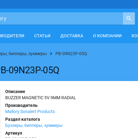
ЗВОДИТЕЛИ
СТАТЬИ
ДОСТАВКА
О КОМПАНИИ
КО
еры, бипперы, зуммеры
PB-09N23P-05Q
 PB-09N23P-05Q
Описание
BUZZER MAGNETIC 5V 9MM RADIAL
Производитель
Mallory Sonalert Products
Раздел каталога
Буззеры, бипперы, зуммеры
Артикул