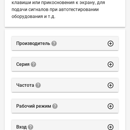
клавиши или прикосновения к экрану, для
подачи сигналов при автотестировании
оборудования и т.д.
highlight_off
Производитель
highlight_off
Серия
highlight_off
Частота
highlight_off
Рабочий режим
highlight_off
Вход