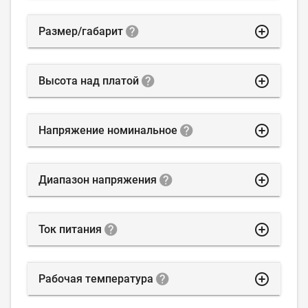
highlight_off
Размер/габарит
highlight_off
Высота над платой
highlight_off
Напряжение номинальное
highlight_off
Диапазон напряжения
highlight_off
Ток питания
highlight_off
Рабочая температура