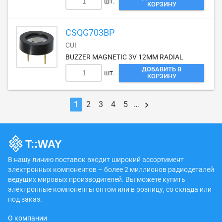
шт.
КОРЗИНУ
CSQG703BP
CUI
BUZZER MAGNETIC 3V 12MM RADIAL
ДОБАВИТЬ В
шт.
КОРЗИНУ
1
2
3
4
5
…
В нашу линию поставок входит широкий ассортимент
электронных компонентов – более 2 миллионов радиодеталей
ведущих мировых производителей. Вы можете купить
электронные компоненты оптом или в розницу, со склада или
под заказ.
О компании