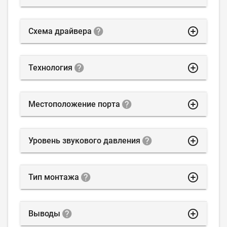
highlight_off
Схема драйвера
highlight_off
Технология
highlight_off
Местоположение порта
highlight_off
Уровень звукового давления
highlight_off
Тип монтажа
highlight_off
Выводы