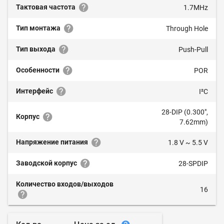
Тактовая частота
1.7MHz
Тип монтажа
Through Hole
Тип выхода
Push-Pull
Особенности
POR
Интерфейс
I²C
28-DIP (0.300",
Корпус
7.62mm)
Напряжение питания
1.8 V ~ 5.5 V
Заводской корпус
28-SPDIP
Количество входов/выходов
16