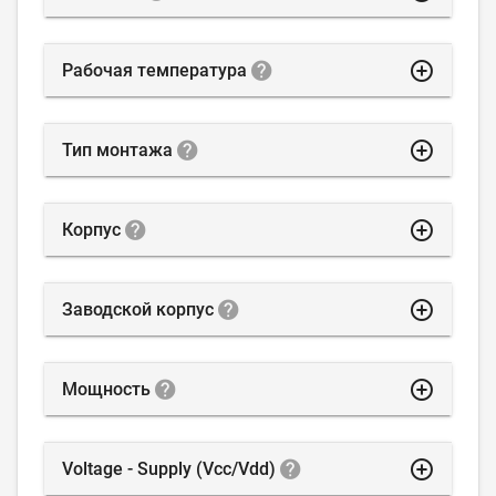
highlight_off
Рабочая температура
highlight_off
Тип монтажа
highlight_off
Корпус
highlight_off
Заводской корпус
highlight_off
Мощность
highlight_off
Voltage - Supply (Vcc/Vdd)