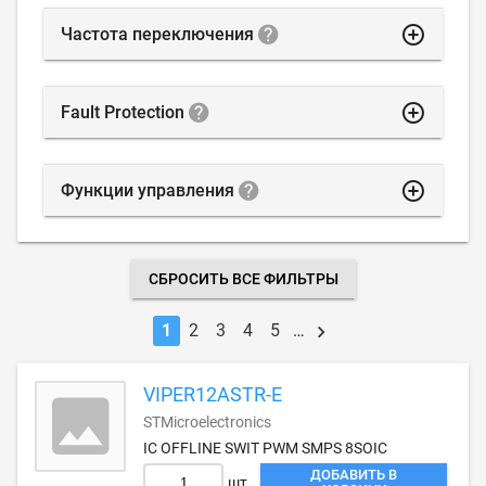
highlight_off
Частота переключения
highlight_off
Fault Protection
highlight_off
Функции управления
СБРОСИТЬ ВСЕ ФИЛЬТРЫ
1
2
3
4
5
…
VIPER12ASTR-E
STMicroelectronics
IC OFFLINE SWIT PWM SMPS 8SOIC
ДОБАВИТЬ В
шт.