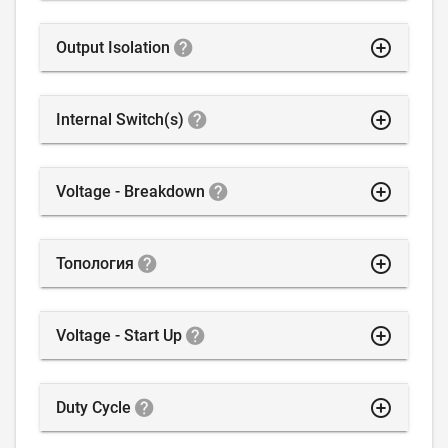
highlight_off
Output Isolation
highlight_off
Internal Switch(s)
highlight_off
Voltage - Breakdown
highlight_off
Топология
highlight_off
Voltage - Start Up
highlight_off
Duty Cycle