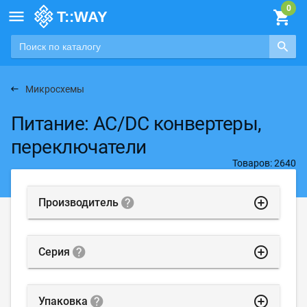

Микросхемы
Питание: AC/DC конвертеры,
переключатели
Товаров: 2640
highlight_off
Производитель
highlight_off
Серия
highlight_off
Упаковка