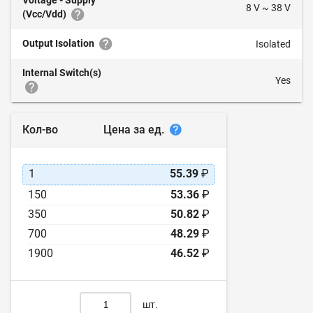
Voltage - Supply
8 V ~ 38 V
(Vcc/Vdd)
Output Isolation
Isolated
Internal Switch(s)
Yes
Цена за ед.
Кол-во
1
55.39
₽
150
53.36
₽
350
50.82
₽
700
48.29
₽
1900
46.52
₽
шт.