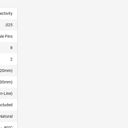
ctivity
.025
le Pins
8
2
2.20mm)
3.00mm)
In-Line)
ncluded
Natural
 ~ 80°C