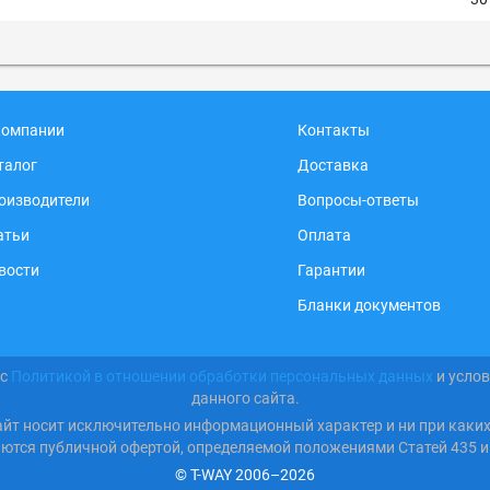
компании
Контакты
талог
Доставка
оизводители
Вопросы-ответы
атьи
Оплата
вости
Гарантии
Бланки документов
 с
Политикой в отношении обработки персональных данных
и усло
данного сайта.
айт носит исключительно информационный характер и ни при каки
яются публичной офертой, определяемой положениями Статей 435 и
© T-WAY 2006–2026