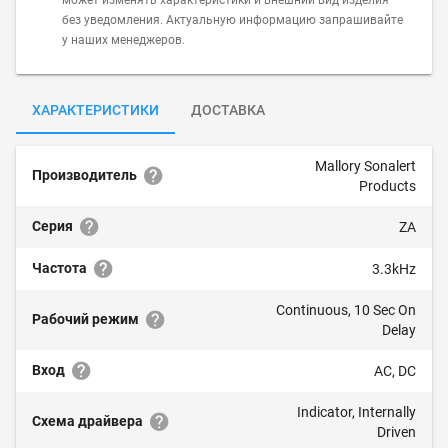
может изменять характеристики и внешний вид изделия
без уведомления. Актуальную информацию запрашивайте
у наших менеджеров.
ХАРАКТЕРИСТИКИ
ДОСТАВКА
Mallory Sonalert
Производитель
Products
Серия
ZA
Частота
3.3kHz
Continuous, 10 Sec On
Рабочий режим
Delay
Вход
AC, DC
Indicator, Internally
Схема драйвера
Driven