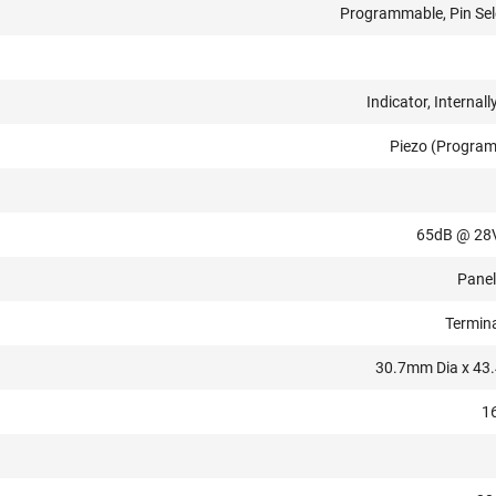
Programmable, Pin Sel
Indicator, Internall
Piezo (Progra
65dB @ 28
Pane
Termina
30.7mm Dia x 4
1