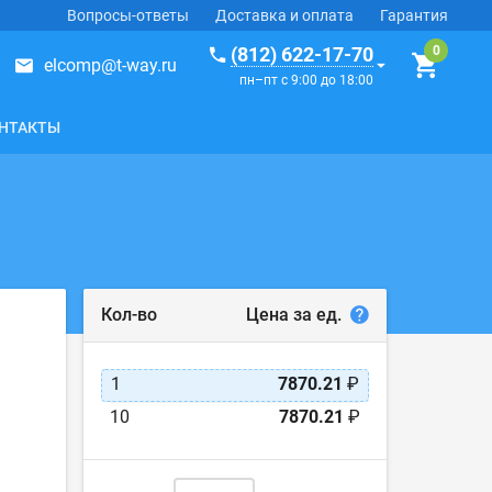
Вопросы-ответы
Доставка и оплата
Гарантия
(812) 622-17-70
elcomp@t-way.ru
пн–пт с 9:00 до 18:00
НТАКТЫ
Цена за ед.
Кол-во
1
7870.21
₽
10
7870.21
₽