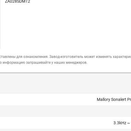
ZA028SDMT2
ставлены для ознакомления. Завод-изготовитель может изменять характери
ую информацию запрашивайте у наших менеджеров.
Mallory Sonalert P
3.3kHz ~