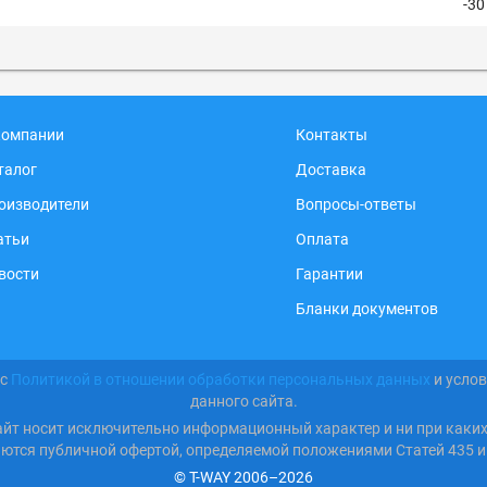
-30
компании
Контакты
талог
Доставка
оизводители
Вопросы-ответы
атьи
Оплата
вости
Гарантии
Бланки документов
 с
Политикой в отношении обработки персональных данных
и усло
данного сайта.
айт носит исключительно информационный характер и ни при каки
яются публичной офертой, определяемой положениями Статей 435 и
© T-WAY 2006–2026