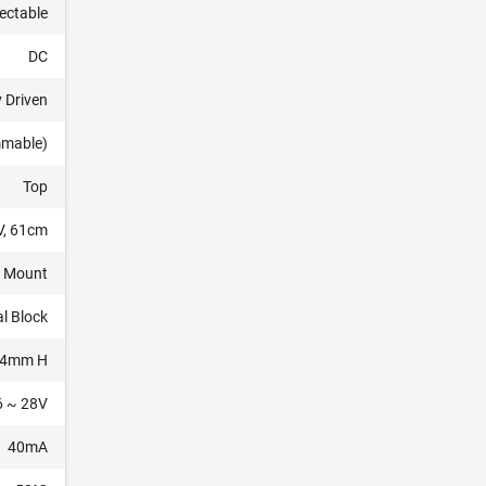
ectable
DC
y Driven
mmable)
Top
V, 61cm
l Mount
l Block
3.4mm H
6 ~ 28V
40mA