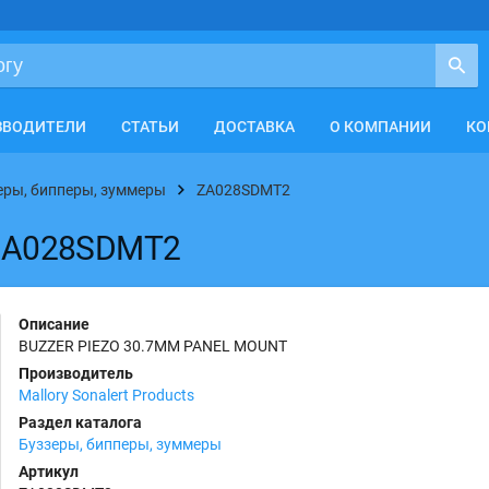
ЗВОДИТЕЛИ
СТАТЬИ
ДОСТАВКА
О КОМПАНИИ
КО
еры, бипперы, зуммеры
ZA028SDMT2
s ZA028SDMT2
Описание
BUZZER PIEZO 30.7MM PANEL MOUNT
Производитель
Mallory Sonalert Products
Раздел каталога
Буззеры, бипперы, зуммеры
Артикул