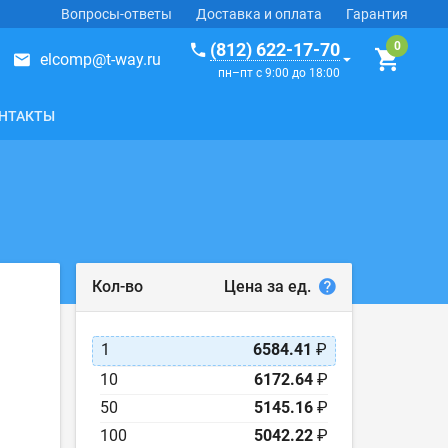
Вопросы-ответы
Доставка и оплата
Гарантия
(812) 622-17-70
elcomp@t-way.ru
пн–пт с 9:00 до 18:00
НТАКТЫ
Цена за ед.
Кол-во
1
6584.41
₽
10
6172.64
₽
50
5145.16
₽
100
5042.22
₽