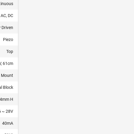
tinuous
AC, DC
y Driven
Piezo
Top
V, 61cm
l Mount
l Block
3.4mm H
6 ~ 28V
40mA