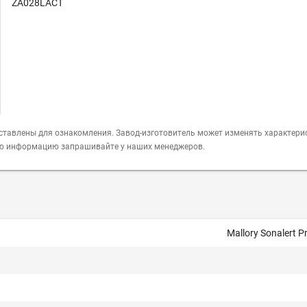
ZA028LACT
ставлены для ознакомления. Завод-изготовитель может изменять характери
ую информацию запрашивайте у наших менеджеров.
Mallory Sonalert P