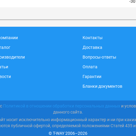
-30
компании
Контакты
талог
Доставка
оизводители
Вопросы-ответы
атьи
Оплата
вости
Гарантии
Бланки документов
 с
Политикой в отношении обработки персональных данных
и усло
данного сайта.
айт носит исключительно информационный характер и ни при каки
яются публичной офертой, определяемой положениями Статей 435 и
© T-WAY 2006–2026