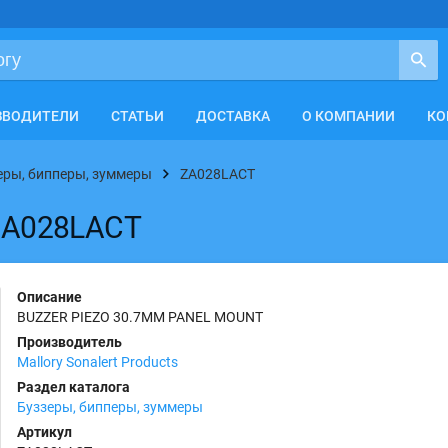
ЗВОДИТЕЛИ
СТАТЬИ
ДОСТАВКА
О КОМПАНИИ
КО
еры, бипперы, зуммеры
ZA028LACT
s ZA028LACT
Описание
BUZZER PIEZO 30.7MM PANEL MOUNT
Производитель
Mallory Sonalert Products
Раздел каталога
Буззеры, бипперы, зуммеры
Артикул