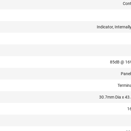
Con
Indicator, Internall
85dB @ 16
Pane
Termina
30.7mm Dia x 4
1