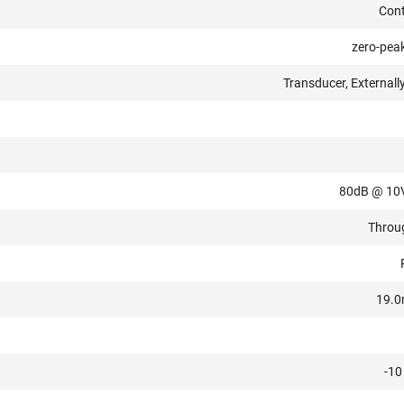
Con
zero-peak
Transducer, Externall
80dB @ 10
Throu
19.0
-10