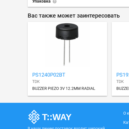
Упаковка
Вас также может заинтересовать
PS1240P02BT
PS19
TDK
TDK
BUZZER PIEZO 3V 12.2MM RADIAL
BUZZE
О 
Ка
В нашу линию поставок входит широкий