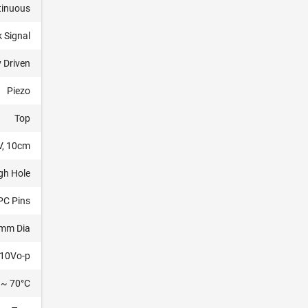
tinuous
 Signal
y Driven
Piezo
Top
V, 10cm
gh Hole
PC Pins
mm Dia
10Vo-p
 ~ 70°C