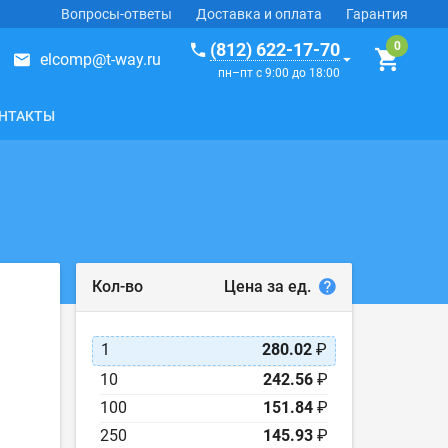
Вопросы-ответы
Доставка и оплата
Гарантия
(812) 622-17-70
elcomp@t-way.ru
пн–пт с 9:00 до 18:00
НТАКТЫ
Цена за ед.
Кол-во
1
280.02
₽
10
242.56
₽
100
151.84
₽
250
145.93
₽