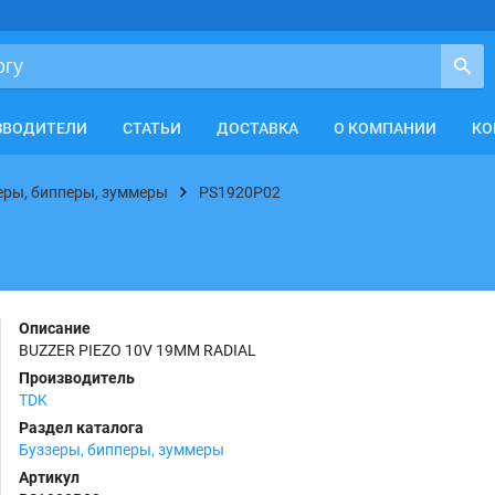
ЗВОДИТЕЛИ
СТАТЬИ
ДОСТАВКА
О КОМПАНИИ
КО
еры, бипперы, зуммеры
PS1920P02
Описание
BUZZER PIEZO 10V 19MM RADIAL
Производитель
TDK
Раздел каталога
Буззеры, бипперы, зуммеры
Артикул