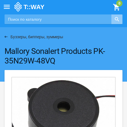

Буззеры, бипперы, зуммеры
Mallory Sonalert Products PK-
35N29W-48VQ