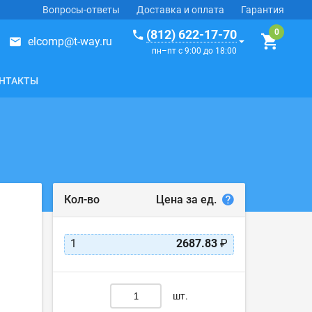
Вопросы-ответы
Доставка и оплата
Гарантия
(812) 622-17-70
elcomp@t-way.ru
пн–пт с 9:00 до 18:00
НТАКТЫ
Цена за ед.
Кол-во
1
2687.83
₽
шт.