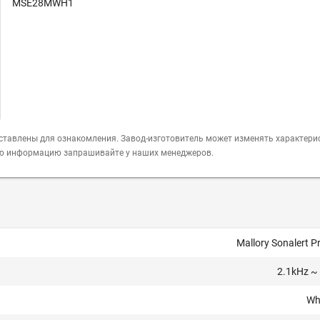
MSE28MWH1
ставлены для ознакомления. Завод-изготовитель может изменять характери
ую информацию запрашивайте у наших менеджеров.
Mallory Sonalert P
2.1kHz ~
Wh