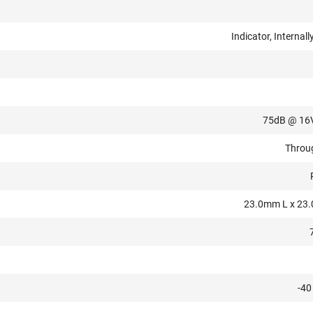
Indicator, Internall
75dB @ 16
Throu
23.0mm L x 23
-40