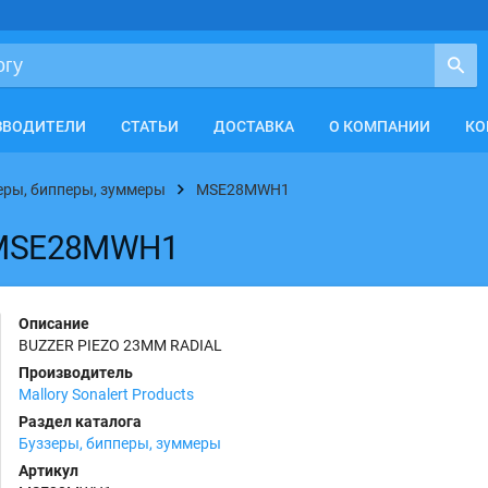
ЗВОДИТЕЛИ
СТАТЬИ
ДОСТАВКА
О КОМПАНИИ
КО
еры, бипперы, зуммеры
MSE28MWH1
ts MSE28MWH1
Описание
BUZZER PIEZO 23MM RADIAL
Производитель
Mallory Sonalert Products
Раздел каталога
Буззеры, бипперы, зуммеры
Артикул