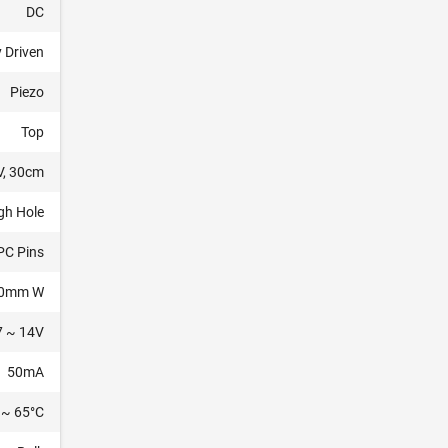
DC
y Driven
Piezo
Top
V, 30cm
gh Hole
PC Pins
.0mm W
7 ~ 14V
50mA
 ~ 65°C