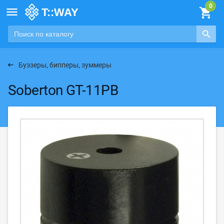

Буззеры, бипперы, зуммеры
Soberton GT-11PB