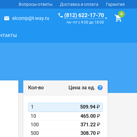
Вопросы-ответы
Доставка и оплата
Гарантия
(812) 622-17-70
elcomp@t-way.ru
пн–пт с 9:00 до 18:00
НТАКТЫ
Цена за ед.
Кол-во
1
509.94
₽
10
465.00
₽
100
371.22
₽
500
308.70
₽