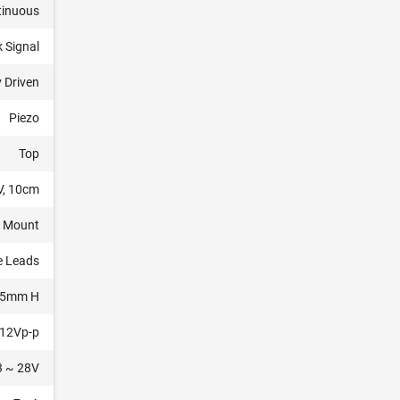
tinuous
 Signal
y Driven
Piezo
Top
V, 10cm
s Mount
e Leads
3.5mm H
12Vp-p
3 ~ 28V