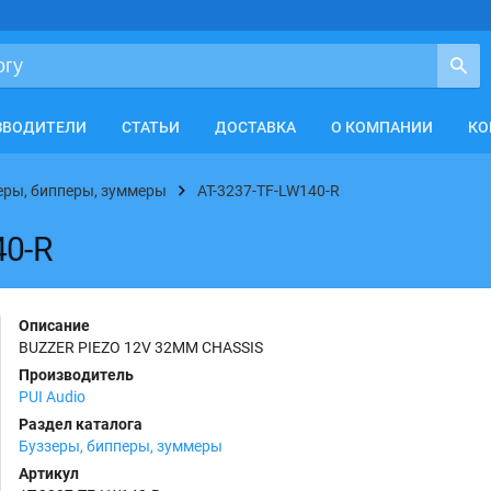
ЗВОДИТЕЛИ
СТАТЬИ
ДОСТАВКА
О КОМПАНИИ
КО
еры, бипперы, зуммеры
AT-3237-TF-LW140-R
40-R
Описание
BUZZER PIEZO 12V 32MM CHASSIS
Производитель
PUI Audio
Раздел каталога
Буззеры, бипперы, зуммеры
Артикул