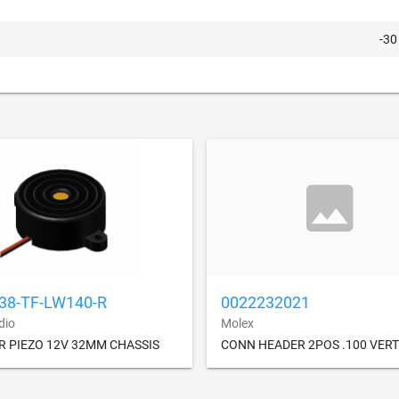
-30
238-TF-LW140-R
0022232021
dio
Molex
R PIEZO 12V 32MM CHASSIS
CONN HEADER 2POS .100 VERT