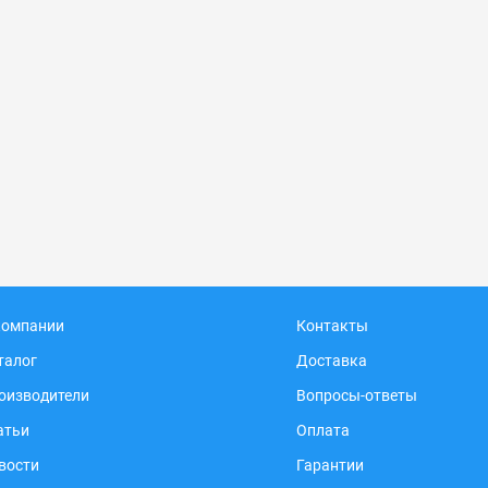
компании
Контакты
талог
Доставка
оизводители
Вопросы-ответы
атьи
Оплата
вости
Гарантии