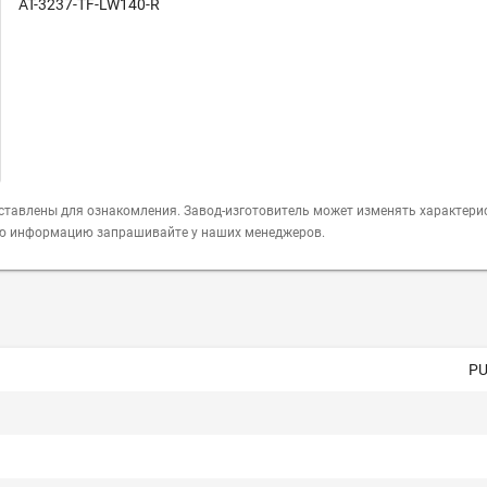
AT-3237-TF-LW140-R
ставлены для ознакомления. Завод-изготовитель может изменять характери
ую информацию запрашивайте у наших менеджеров.
PU