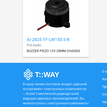
AI-2835-TF-LW150-3-R
PUI Audio
BUZZER PIEZO 12V 28MM CHASSIS
О 
Ка
В нашу линию поставок входит широкий
Пр
ассортимент электронных компонентов
– более 2 миллионов радиодеталей
Ст
ведущих мировых производителей. Вы
Но
можете купить электронные компоненты