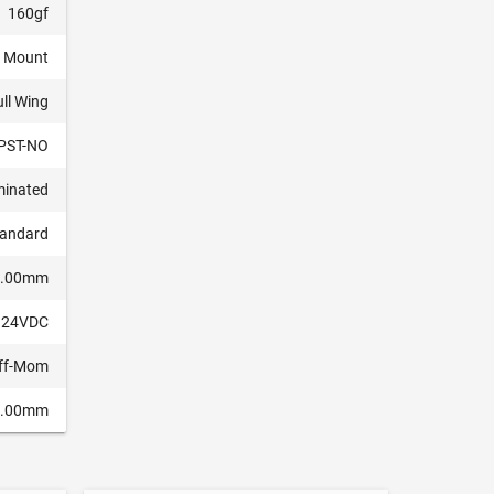
160gf
e Mount
ll Wing
PST-NO
minated
tandard
6.00mm
 24VDC
ff-Mom
5.00mm