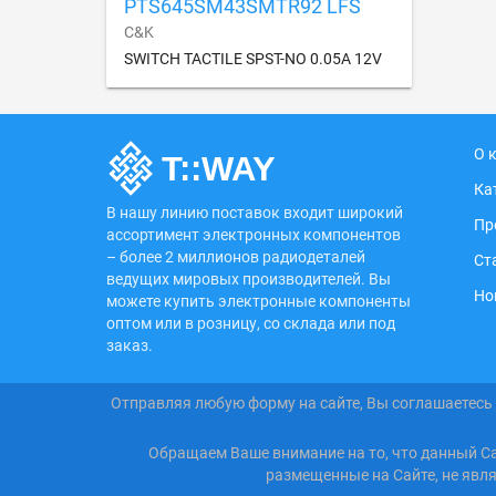
PTS645SM43SMTR92 LFS
C&K
SWITCH TACTILE SPST-NO 0.05A 12V
О 
Ка
В нашу линию поставок входит широкий
Пр
ассортимент электронных компонентов
– более 2 миллионов радиодеталей
Ст
ведущих мировых производителей. Вы
Но
можете купить электронные компоненты
оптом или в розницу, со склада или под
заказ.
Отправляя любую форму на сайте, Вы соглашаетесь
Обращаем Ваше внимание на то, что данный С
размещенные на Сайте, не явл