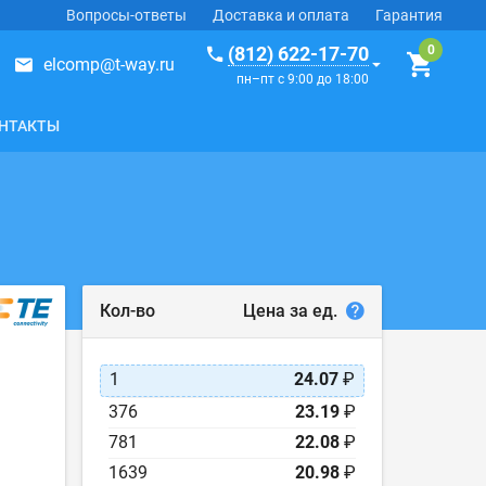
Вопросы-ответы
Доставка и оплата
Гарантия
(812) 622-17-70
elcomp@t-way.ru
пн–пт с 9:00 до 18:00
НТАКТЫ
Цена за ед.
Кол-во
1
24.07
₽
376
23.19
₽
781
22.08
₽
1639
20.98
₽