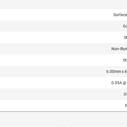
Surfac
Gu
S
Non-Illu
S
6.00mm x 
0.05A @
O