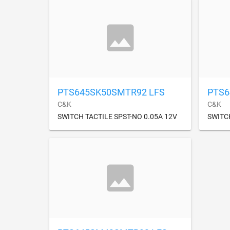
PTS645SK50SMTR92 LFS
PTS6
C&K
C&K
SWITCH TACTILE SPST-NO 0.05A 12V
SWITCH