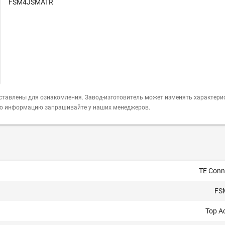
FSM4JSMATR
ставлены для ознакомления. Завод-изготовитель может изменять характери
ую информацию запрашивайте у наших менеджеров.
TE Conne
FS
Top A