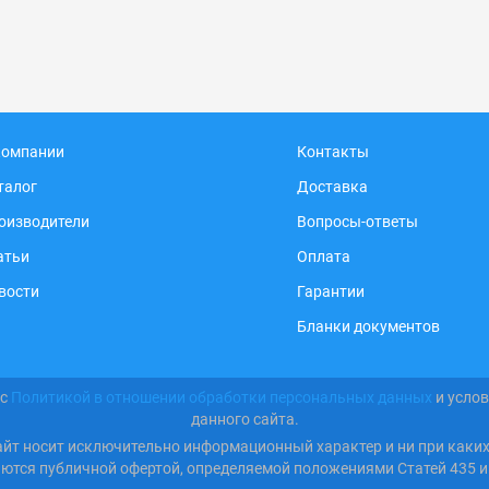
компании
Контакты
талог
Доставка
оизводители
Вопросы-ответы
атьи
Оплата
вости
Гарантии
Бланки документов
 с
Политикой в отношении обработки персональных данных
и усло
данного сайта.
айт носит исключительно информационный характер и ни при каки
яются публичной офертой, определяемой положениями Статей 435 и