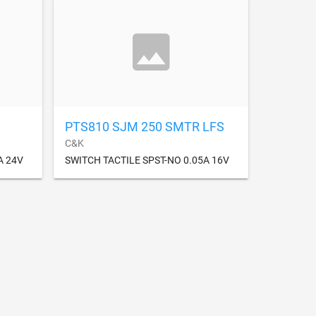
PTS810 SJM 250 SMTR LFS
C&K
A 24V
SWITCH TACTILE SPST-NO 0.05A 16V