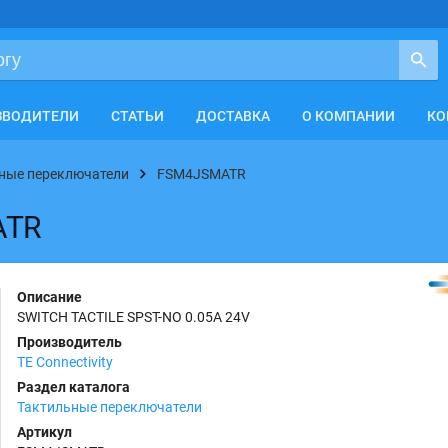
ЗВОДИТЕЛИ
СТАТЬИ
ДОСТАВКА
О КОМПАНИИ
КО
ные переключатели
FSM4JSMATR
ATR
Описание
SWITCH TACTILE SPST-NO 0.05A 24V
Производитель
TE Connectivity
Раздел каталога
Тактильные переключатели
Артикул