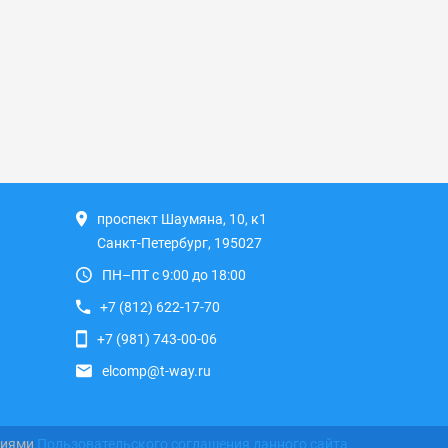
проспект Шаумяна, 10, к1
Санкт-Петербург, 195027
ПН–ПТ с 9:00 до 18:00
+7 (812) 622-17-70
+7 (981) 743-00-06
elcomp@t-way.ru
виями
Пользовательского соглашения данного сайта