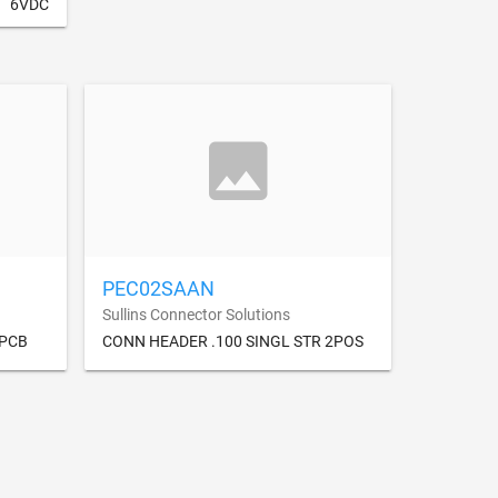
6VDC
PEC02SAAN
Sullins Connector Solutions
 PCB
CONN HEADER .100 SINGL STR 2POS