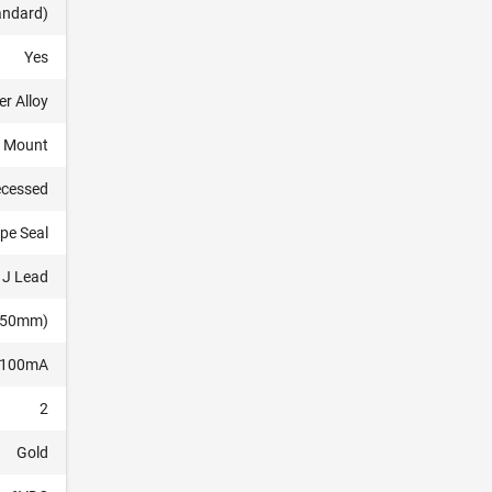
tandard)
Yes
r Alloy
e Mount
ecessed
pe Seal
J Lead
2.50mm)
100mA
2
Gold