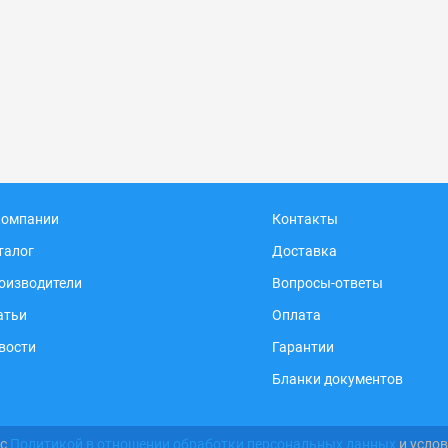
компании
Контакты
талог
Доставка
оизводители
Вопросы-ответы
атьи
Оплата
вости
Гарантии
Бланки документов
 с
Политикой в отношении обработки персональных данных
и усло