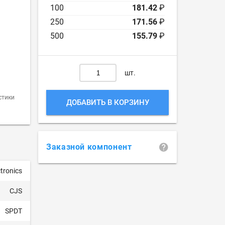
100
181.42
₽
250
171.56
₽
500
155.79
₽
шт.
стики
ДОБАВИТЬ В КОРЗИНУ
Заказной компонент
tronics
CJS
SPDT