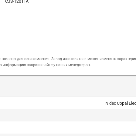
CJS-1201TA
ставлены для ознакомления. Завод-изготовитель может изменять характери
ую информацию запрашивайте у наших менеджеров.
Nidec Copal Elec