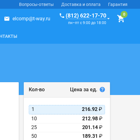
Вопросы-ответы
Доставка и оплата
Гарантия
(812) 622-17-70
elcomp@t-way.ru
пн–пт с 9:00 до 18:00
НТАКТЫ
Цена за ед.
Кол-во
1
216.92
₽
10
212.98
₽
25
201.14
₽
50
189.31
₽