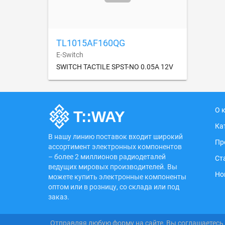
TL1015AF160QG
E-Switch
SWITCH TACTILE SPST-NO 0.05A 12V
О 
Ка
В нашу линию поставок входит широкий
Пр
ассортимент электронных компонентов
– более 2 миллионов радиодеталей
Ст
ведущих мировых производителей. Вы
Но
можете купить электронные компоненты
оптом или в розницу, со склада или под
заказ.
Отправляя любую форму на сайте, Вы соглашаетесь