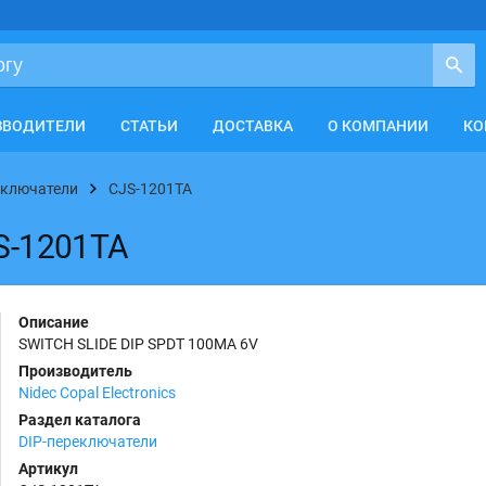
ЗВОДИТЕЛИ
СТАТЬИ
ДОСТАВКА
О КОМПАНИИ
КО
еключатели
CJS-1201TA
JS-1201TA
Описание
SWITCH SLIDE DIP SPDT 100MA 6V
Производитель
Nidec Copal Electronics
Раздел каталога
DIP-переключатели
Артикул