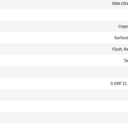
Slide (S
Coppe
Surfac
Flush, R
Ta
0.098" (