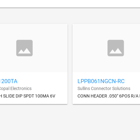
1200TA
LPPB061NGCN-RC
Copal Electronics
Sullins Connector Solutions
H SLIDE DIP SPDT 100MA 6V
CONN HEADER .050" 6POS R/A