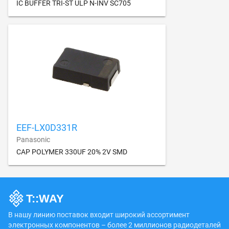
IC BUFFER TRI-ST ULP N-INV SC705
EEF-LX0D331R
Panasonic
CAP POLYMER 330UF 20% 2V SMD
В нашу линию поставок входит широкий ассортимент
электронных компонентов – более 2 миллионов радиодеталей