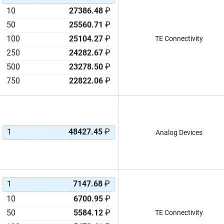
10
27386.48
₽
50
25560.71
₽
100
25104.27
₽
TE Connectivity
250
24282.67
₽
500
23278.50
₽
750
22822.06
₽
1
48427.45
₽
Analog Devices
1
7147.68
₽
10
6700.95
₽
50
5584.12
₽
TE Connectivity