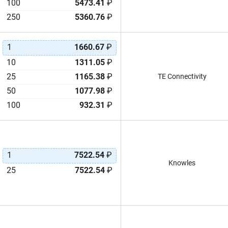
100
5473.41
₽
250
5360.76
₽
1
1660.67
₽
10
1311.05
₽
25
1165.38
₽
TE Connectivity
50
1077.98
₽
100
932.31
₽
1
7522.54
₽
Knowles
25
7522.54
₽