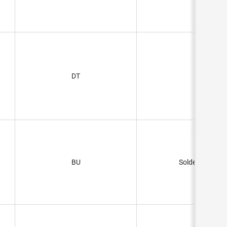
DT
BU
Solder Pads