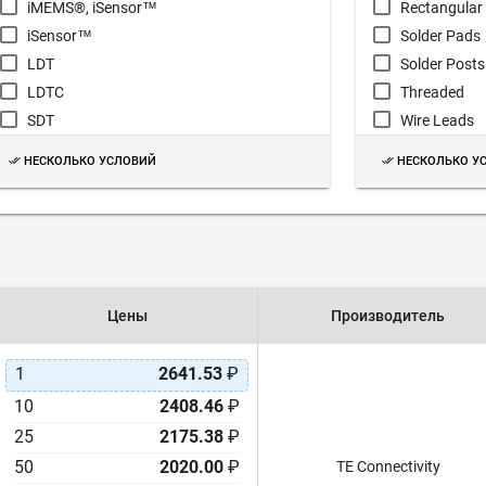
iMEMS®, iSensor™
Rectangular 
iSensor™
Solder Pads
LDT
Solder Posts
LDTC
Threaded
SDT
Wire Leads
Volture™
НЕСКОЛЬКО УСЛОВИЙ
НЕСКОЛЬКО У
Цены
Производитель
1
2641.53
₽
10
2408.46
₽
25
2175.38
₽
50
2020.00
₽
TE Connectivity