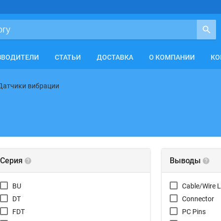
ЗВОДИТЕЛИ
СТАТЬИ
ДОСТАВКА
О КОМПАНИИ
КО
Датчики вибрации
Серия
Выводы
BU
Cable/Wire 
DT
Connector
FDT
PC Pins