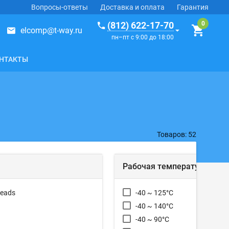
Вопросы-ответы
Доставка и оплата
Гарантия
(812) 622-17-70
elcomp@t-way.ru
пн–пт с 9:00 до 18:00
НТАКТЫ
Товаров: 52
Рабочая температура
Leads
-40 ~ 125°C
-40 ~ 140°C
-40 ~ 90°C