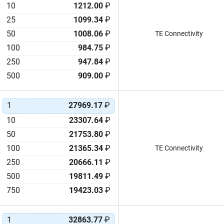
10
1212.00
₽
25
1099.34
₽
50
1008.06
₽
TE Connectivity
100
984.75
₽
250
947.84
₽
500
909.00
₽
1
27969.17
₽
10
23307.64
₽
50
21753.80
₽
100
21365.34
₽
TE Connectivity
250
20666.11
₽
500
19811.49
₽
750
19423.03
₽
1
32863.77
₽