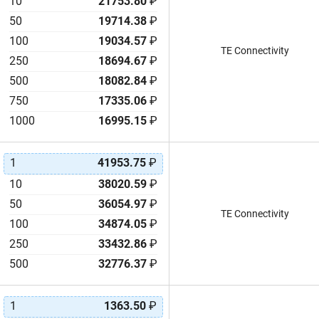
10
21753.80
₽
50
19714.38
₽
100
19034.57
₽
TE Connectivity
250
18694.67
₽
500
18082.84
₽
750
17335.06
₽
1000
16995.15
₽
1
41953.75
₽
10
38020.59
₽
50
36054.97
₽
TE Connectivity
100
34874.05
₽
250
33432.86
₽
500
32776.37
₽
1
1363.50
₽