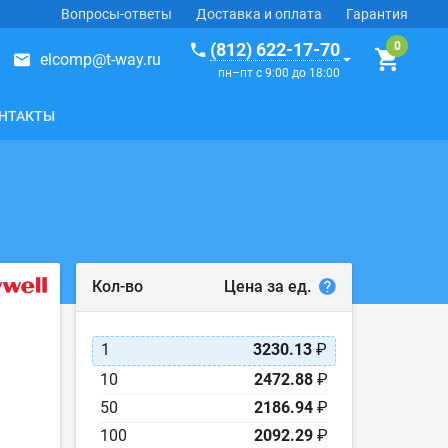
Вопросы-ответы
Доставка и оплата
Гарантия
(812) 622-17-70
elcomp@t-way.ru
пн–пт с 9:00 до 18:00
НТАКТЫ
Цена за ед.
Кол-во
1
3230.13
₽
10
2472.88
₽
50
2186.94
₽
100
2092.29
₽