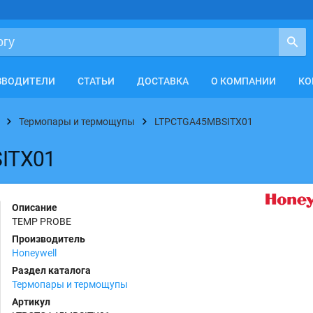
ЗВОДИТЕЛИ
СТАТЬИ
ДОСТАВКА
О КОМПАНИИ
КО
Термопары и термощупы
LTPCTGA45MBSITX01
ITX01
Описание
TEMP PROBE
Производитель
Honeywell
Раздел каталога
Термопары и термощупы
Артикул