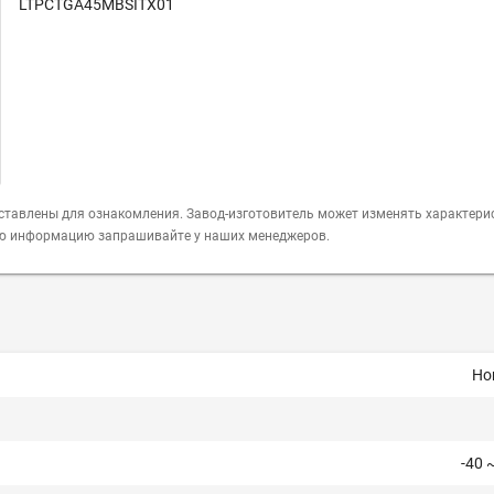
LTPCTGA45MBSITX01
ставлены для ознакомления. Завод-изготовитель может изменять характери
ую информацию запрашивайте у наших менеджеров.
Ho
-40 