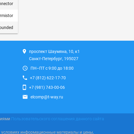
nnector
rmistor
ounded
проспект Шаумяна, 10, к1
Санкт-Петербург, 195027
ПН–ПТ с 9:00 до 18:00
+7 (812) 622-17-70
+7 (981) 743-00-06
elcomp@t-way.ru
виями
Пользовательского соглашения данного сайта
х условиях информационные материалы и цены,