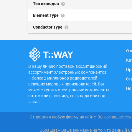
Тип выводов
Element Type
Conductor Type
О 
Ка
В нашу линию поставок входит широкий
Пр
ассортимент электронных компонентов
– более 2 миллионов радиодеталей
Ст
ведущих мировых производителей. Вы
Но
можете купить электронные компоненты
оптом или в розницу, со склада или под
заказ.
Отправляя любую форму на сайте, Вы соглашаетесь
Обращаем Ваше внимание на то, что данный С