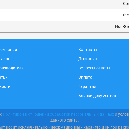
Co
The
Non-Gr
компании
Контакты
талог
Доставка
оизводители
Вопросы-ответы
атьи
Оплата
вости
Гарантии
Бланки документов
 с
Политикой в отношении обработки персональных данных
и усло
данного сайта.
айт носит исключительно информационный характер и ни при каки