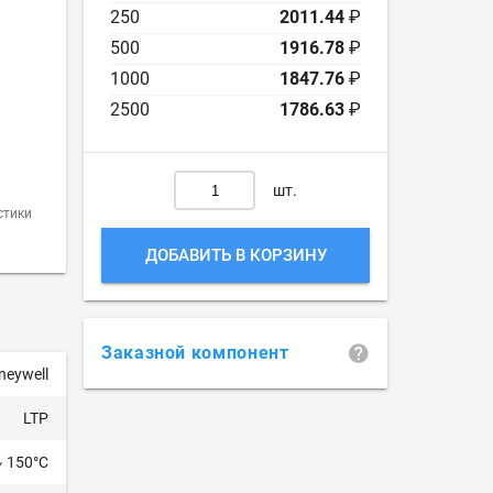
250
2011.44
₽
500
1916.78
₽
1000
1847.76
₽
2500
1786.63
₽
шт.
стики
ДОБАВИТЬ В КОРЗИНУ
Заказной компонент
neywell
LTP
~ 150°C