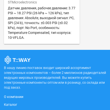
STMicroelectronics
Датчик давления, рабочее давление: 3.77
PSI ~ 18.27 PSI (26 kPa ~ 126 kPa), тип
давления: Absolute, выходной сигнал: I²C,
SPI (24 b), точность: ±0.003 PSI (±0.02
kPa), порт: No Port, особенность:
Temperature Compensated, тип корпуса:
10-VFLGA.
В нашу линию поставок входит широкий ассортимент
электронных компонентов – более 2 миллионов радиодеталей
ведущих мировых производителей. Вы можете купить
электронные компоненты оптом или в розницу, со склада или
под заказ.
О компании
Каталог