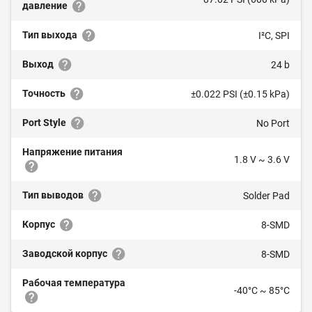
давление
Тип выхода
I²C, SPI
Выход
24 b
Точность
±0.022 PSI (±0.15 kPa)
Port Style
No Port
Напряжение питания
1.8 V ~ 3.6 V
Тип выводов
Solder Pad
Корпус
8-SMD
Заводской корпус
8-SMD
Рабочая температура
-40°C ~ 85°C