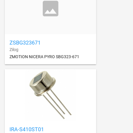
ZSBG323671
Zilog
ZMOTION NICERA PYRO SBG323-671
IRA-S410ST01