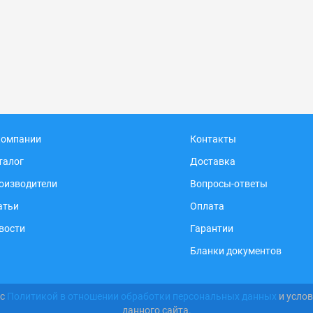
компании
Контакты
талог
Доставка
оизводители
Вопросы-ответы
атьи
Оплата
вости
Гарантии
Бланки документов
 с
Политикой в отношении обработки персональных данных
и усло
данного сайта.