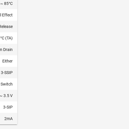
 ~ 85°C
l Effect
Release
°C (TA)
n Drain
Either
3-SSIP
 Switch
 ~ 3.5 V
3-SIP
2mA