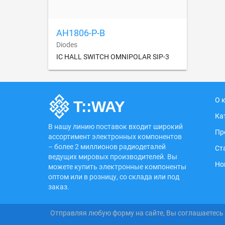
AH1806-P-B
Diodes
IC HALL SWITCH OMNIPOLAR SIP-3
О 
Ка
В нашу линию поставок входит широкий
Пр
ассортимент электронных компонентов
– более 2 миллионов радиодеталей
Ст
ведущих мировых производителей. Вы
Но
можете купить электронные компоненты
оптом или в розницу, со склада или под
заказ.
Отправляя любую форму на сайте, Вы соглашаетесь