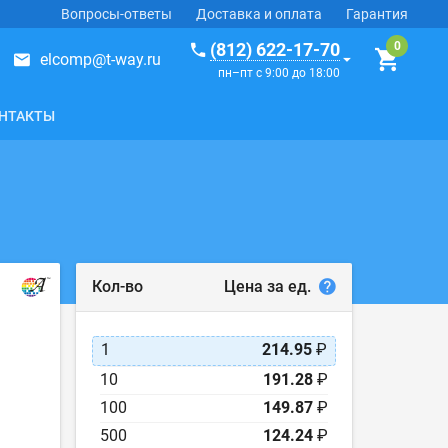
Вопросы-ответы
Доставка и оплата
Гарантия
(812) 622-17-70
elcomp@t-way.ru
пн–пт с 9:00 до 18:00
НТАКТЫ
Цена за ед.
Кол-во
1
214.95
₽
10
191.28
₽
100
149.87
₽
500
124.24
₽