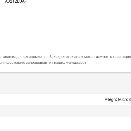
A3212EUA-T
ставлены для ознакомления. Завод-изготовитель может изменять характери
ую информацию запрашивайте у наших менеджеров.
Allegro Micro