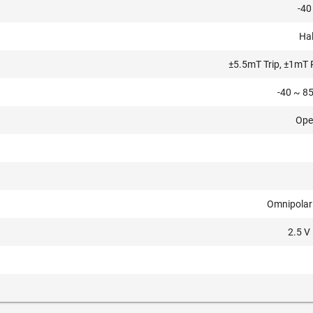
-40
Hal
±5.5mT Trip, ±1mT 
-40 ~ 85
Ope
Omnipolar
2.5 V