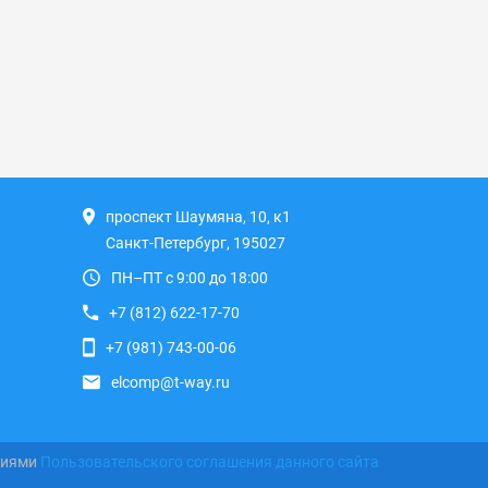
проспект Шаумяна, 10, к1
Санкт-Петербург, 195027
ПН–ПТ с 9:00 до 18:00
+7 (812) 622-17-70
+7 (981) 743-00-06
elcomp@t-way.ru
виями
Пользовательского соглашения данного сайта