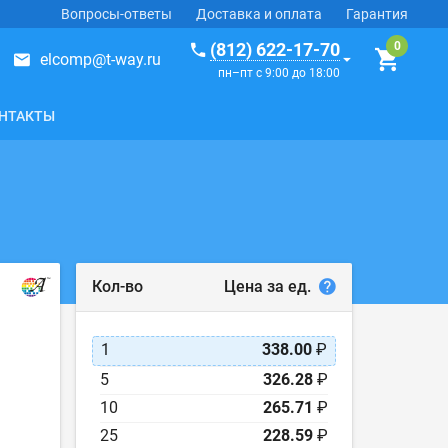
Вопросы-ответы
Доставка и оплата
Гарантия
(812) 622-17-70
elcomp@t-way.ru
пн–пт с 9:00 до 18:00
НТАКТЫ
Цена за ед.
Кол-во
1
338.00
₽
5
326.28
₽
10
265.71
₽
25
228.59
₽