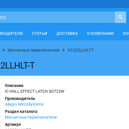
ЗВОДИТЕЛИ
СТАТЬИ
ДОСТАВКА
О КОМПАНИИ
КО
Магнитные переключатели
A1222LLHLT-T
22LLHLT-T
Описание
IC HALL EFFECT LATCH SOT23W
Производитель
Allegro MicroSystems
Раздел каталога
Магнитные переключатели
Артикул