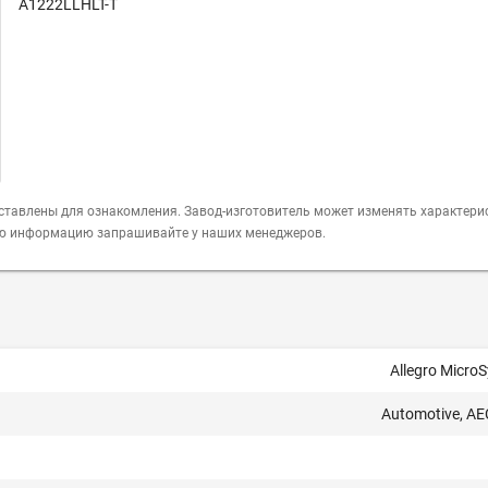
A1222LLHLT-T
ставлены для ознакомления. Завод-изготовитель может изменять характери
ую информацию запрашивайте у наших менеджеров.
Allegro Micro
Automotive, A