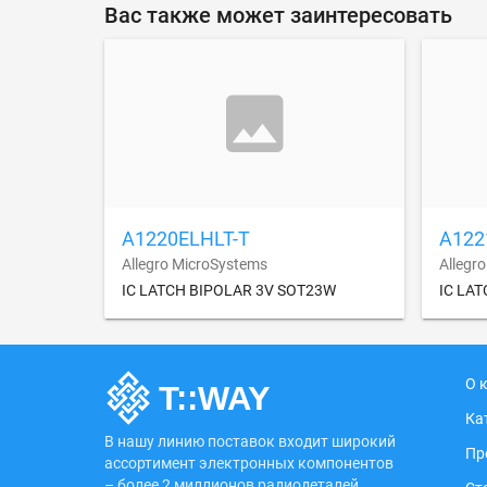
Вас также может заинтересовать
A1220ELHLT-T
A122
Allegro MicroSystems
Allegr
IC LATCH BIPOLAR 3V SOT23W
IC LA
О 
Ка
В нашу линию поставок входит широкий
Пр
ассортимент электронных компонентов
– более 2 миллионов радиодеталей