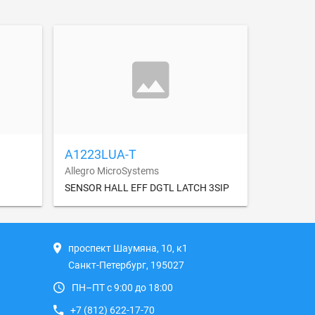
A1223LUA-T
Allegro MicroSystems
SENSOR HALL EFF DGTL LATCH 3SIP
проспект Шаумяна, 10, к1
Санкт-Петербург, 195027
ПН–ПТ с 9:00 до 18:00
+7 (812) 622-17-70