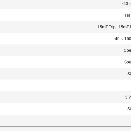
-40 
Hal
15mT Trip, -15mT 
-40 ~ 150
Ope
Sou
S
3 V
S