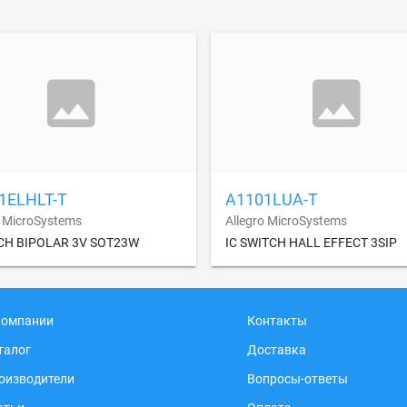
1ELHLT-T
A1101LUA-T
o MicroSystems
Allegro MicroSystems
TCH BIPOLAR 3V SOT23W
IC SWITCH HALL EFFECT 3SIP
компании
Контакты
талог
Доставка
оизводители
Вопросы-ответы