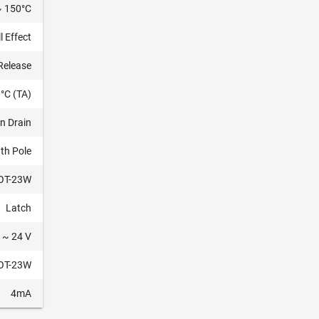
~ 150°C
l Effect
Release
°C (TA)
n Drain
th Pole
OT-23W
Latch
 ~ 24 V
OT-23W
4mA