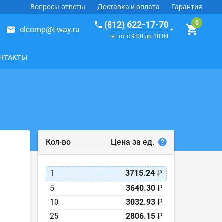
Вопросы-ответы
Доставка и оплата
Гарантия
(812) 622-17-70
elcomp@t-way.ru
пн–пт с 9:00 до 18:00
НТАКТЫ
Цена за ед.
Кол-во
1
3715.24
₽
5
3640.30
₽
10
3032.93
₽
25
2806.15
₽