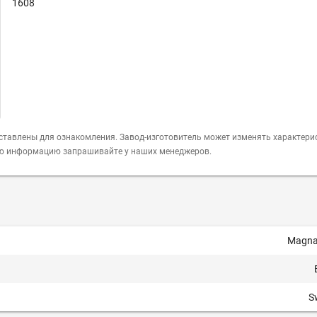
1608
ставлены для ознакомления. Завод-изготовитель может изменять характери
ую информацию запрашивайте у наших менеджеров.
Magna
S