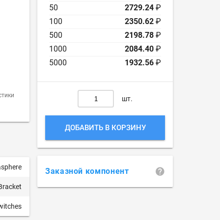
50
2729.24
₽
100
2350.62
₽
500
2198.78
₽
1000
2084.40
₽
5000
1932.56
₽
стики
шт.
ДОБАВИТЬ В КОРЗИНУ
sphere
Заказной компонент
Bracket
witches