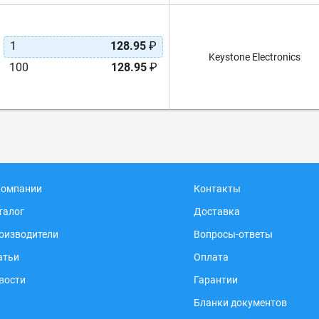
1
128.95
₽
Keystone Electronics
100
128.95
₽
компании
Контакты
талог
Доставка
оизводители
Вопросы-ответы
атьи
Оплата
вости
Гарантии
Бланки документов