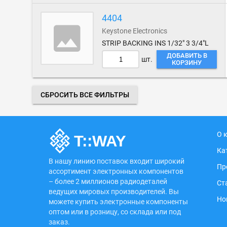
4404
Keystone Electronics
STRIP BACKING INS 1/32" 3 3/4"L
ДОБАВИТЬ В
шт.
КОРЗИНУ
СБРОСИТЬ ВСЕ ФИЛЬТРЫ
О 
Ка
В нашу линию поставок входит широкий
Пр
ассортимент электронных компонентов
– более 2 миллионов радиодеталей
Ст
ведущих мировых производителей. Вы
Но
можете купить электронные компоненты
оптом или в розницу, со склада или под
заказ.