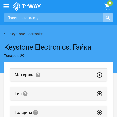

Keystone Electronics
Keystone Electronics: Гайки
Товаров: 29
highlight_off
Материал
highlight_off
Тип
highlight_off
Толщина