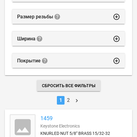
highlight_off
Размер резьбы
highlight_off
Ширина
highlight_off
Покрытие
СБРОСИТЬ ВСЕ ФИЛЬТРЫ
1
2
1459
Keystone Electronics
KNURLED NUT 5/8" BRASS 15/32-32