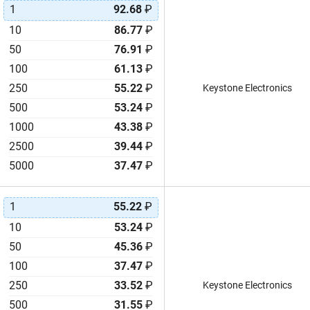
1
92.68
₽
10
86.77
₽
50
76.91
₽
100
61.13
₽
250
55.22
₽
Keystone Electronics
500
53.24
₽
1000
43.38
₽
2500
39.44
₽
5000
37.47
₽
1
55.22
₽
10
53.24
₽
50
45.36
₽
100
37.47
₽
250
33.52
₽
Keystone Electronics
500
31.55
₽