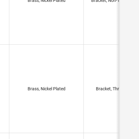
Brass, Nickel Plated
Bracket, Non-Threaded H
Brass, Nickel Plated
Bracket, Threaded Hol