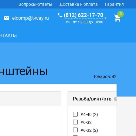
Вопросы-ответы
Доставка и оплата
Гарантия
(812) 622-17-70
elcomp@t-way.ru
пн–пт с 9:00 до 18:00
НТАКТЫ
онштейны
Товаров: 42
Резьба/винт/отв.
#4-40 (2)
#6-32
#6-32 (2)