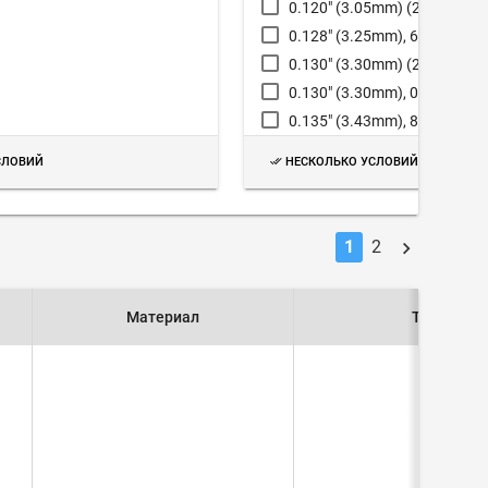
0.120" (3.05mm) (2)
0.128" (3.25mm), 6-32
0.130" (3.30mm) (2), 6-32
0.130" (3.30mm), 0.187" (4.
0.135" (3.43mm), 8-32
0.136" (3.45mm) (2), 8-32
СЛОВИЙ
НЕСКОЛЬКО УСЛОВИЙ
0.136" (3.45mm), 4-40
0.140" (3.56mm) (2)
0.140" (3.56mm), 6-32
1
2
0.144" (3.66mm) (2)
0.144" (3.66mm) (3)
Материал
Тип
0.144" (3.66mm), 6-32
0.147" (3.73mm), 0.128" (3.
0.156" (3.96mm) (2), Oval 0.2
0.156" W (5.54 x 3.96mm)
0.156" (3.96mm), 6-32
0.156" (3.96mm), 8-32
0.165" (4.19mm), 6-32