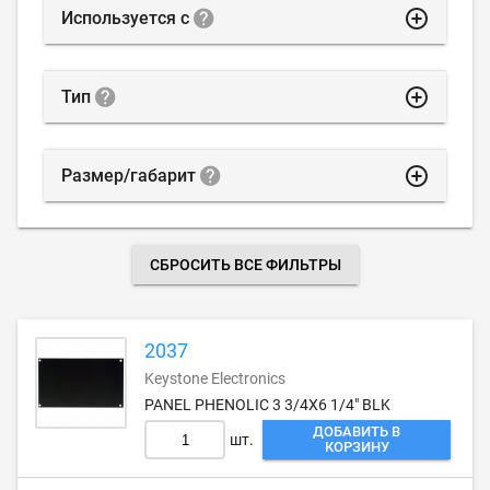
highlight_off
Используется с
highlight_off
Тип
highlight_off
Размер/габарит
СБРОСИТЬ ВСЕ ФИЛЬТРЫ
2037
Keystone Electronics
PANEL PHENOLIC 3 3/4X6 1/4" BLK
ДОБАВИТЬ В
шт.
КОРЗИНУ