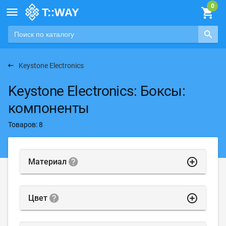

Keystone Electronics
Keystone Electronics: Боксы:
компоненты
Товаров: 8
highlight_off
Материал
highlight_off
Цвет