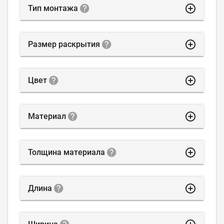
highlight_off
Тип монтажа
highlight_off
Размер раскрытия
highlight_off
Цвет
highlight_off
Материал
highlight_off
Толщина материала
highlight_off
Длина