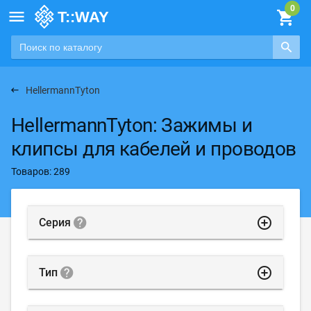

HellermannTyton
HellermannTyton: Зажимы и
клипсы для кабелей и проводов
Товаров: 289
highlight_off
Серия
highlight_off
Тип