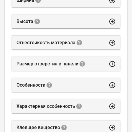
highlight_off
Ширина
highlight_off
Высота
highlight_off
Огнестойкость материала
highlight_off
Размер отверстия в панели
highlight_off
Особенности
highlight_off
Характерная особенность
highlight_off
Клеящее вещество