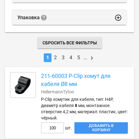
highlight_off
Упаковка
СБРОСИТЬ ВСЕ ФИЛЬТРЫ
1
2
3
4
5
…
211-60003 P-Clip хомут для
кабеля Ø8 мм
HellermannTyton
P-Clip хомутик для кабеля, тип: H4P,
диаметр кабеля
8
мм, монтажное
отверстие 4,2 мм, материал: пластик, цвет:
чёрный.
ДОБАВИТЬ В
шт.
КОРЗИНУ