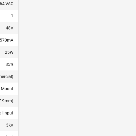
264 VAC
1
48V
570mA
25W
85%
ercial)
s Mount
27.9mm)
al Input
3kV