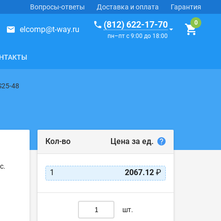
Вопросы-ответы
Доставка и оплата
Гарантия
(812) 622-17-70
elcomp@t-way.ru
пн–пт с 9:00 до 18:00
НТАКТЫ
S25-48
Цена за ед.
Кол-во
с.
1
2067.12
₽
шт.