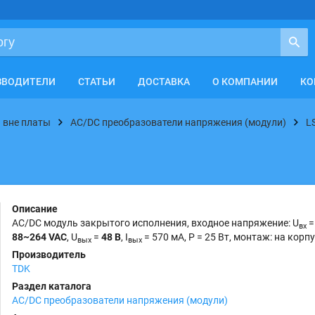
ЗВОДИТЕЛИ
СТАТЬИ
ДОСТАВКА
О КОМПАНИИ
КО
 вне платы
AC/DC преобразователи напряжения (модули)
L
Описание
AC/DC модуль закрытого исполнения, входное напряжение: U
=
вх
88~264 VAC
, U
=
48 В
, I
= 570 мА, P = 25 Вт, монтаж: на корпу
вых
вых
Производитель
TDK
Раздел каталога
AC/DC преобразователи напряжения (модули)