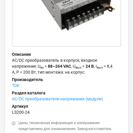
Описание
AC/DC преобразователь в корпусе, входное
напряжение: U
=
88~264 VAC
, U
=
24 В
, I
= 8,4
вх
вых
вых
А, P = 200 Вт, тип монтажа: на корпус.
Производитель
TDK
Раздел каталога
AC/DC преобразователи напряжения (модули)
Артикул
LS200-24
Цены, техническая информация и изображения
представлены для ознакомления. Завод-изготовитель