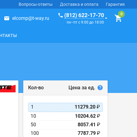
Вопросы-ответы
Доставка и оплата
Гарантия
(812) 622-17-70
elcomp@t-way.ru
пн–пт с 9:00 до 18:00
НТАКТЫ
Цена за ед.
Кол-во
1
11279.20
₽
10
10204.62
₽
50
8057.41
₽
100
7787.79
₽