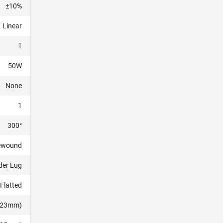
±10%
Linear
1
50W
None
1
300°
ewound
der Lug
Flatted
2.23mm)