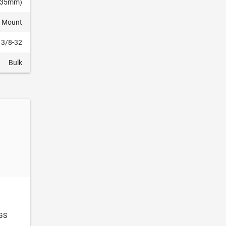
6.35mm)
l Mount
3/8-32
Bulk
GS