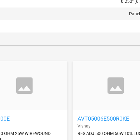
0.250" (
Pane
00E
AVT05006E500R0KE
e
Vishay
00 OHM 25W WIREWOUND
RES ADJ 500 OHM 50W 10% LU
R