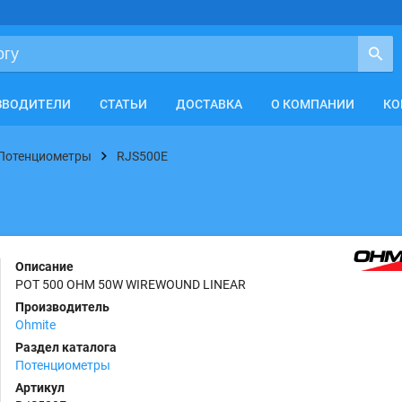
ЗВОДИТЕЛИ
СТАТЬИ
ДОСТАВКА
О КОМПАНИИ
КО
Потенциометры
RJS500E
Описание
POT 500 OHM 50W WIREWOUND LINEAR
Производитель
Ohmite
Раздел каталога
Потенциометры
Артикул