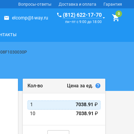
Вопросы-ответы
Доставка и оплата
Гарантия
(812) 622-17-70
elcomp@t-way.ru
пн–пт с 9:00 до 18:00
НТАКТЫ
08F1030030P
Цена за ед.
Кол-во
1
7038.91
₽
10
7038.91
₽