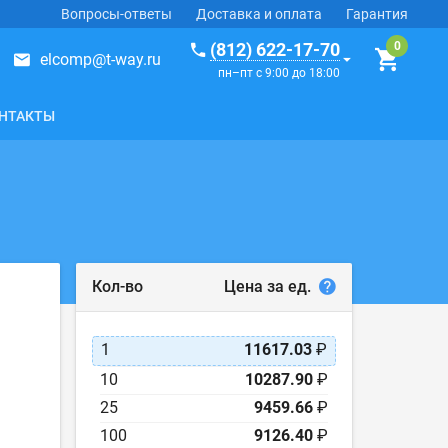
Вопросы-ответы
Доставка и оплата
Гарантия
(812) 622-17-70
elcomp@t-way.ru
пн–пт с 9:00 до 18:00
НТАКТЫ
Цена за ед.
Кол-во
1
11617.03
₽
10
10287.90
₽
25
9459.66
₽
100
9126.40
₽