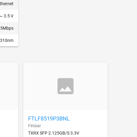
thernet
 ~ 3.5 V
55Mbps
1310nm
FTLF8519P3BNL
Finisar
TXRX SFP 2.125GB/S 3.3V