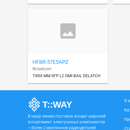
HFBR-57E5APZ
Broadcom
TXRX MM SFP LC DMI BAIL DELATCH
О 
Ка
В нашу линию поставок входит широкий
Пр
ассортимент электронных компонентов
– более 2 миллионов радиодеталей
Ст