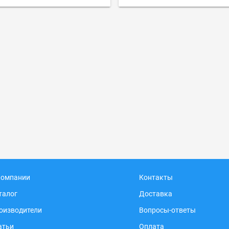
компании
Контакты
талог
Доставка
оизводители
Вопросы-ответы
атьи
Оплата