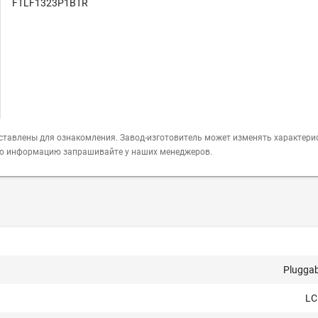
FTLF1323P1BTR
ставлены для ознакомления. Завод-изготовитель может изменять характери
ую информацию запрашивайте у наших менеджеров.
Pluggab
LC