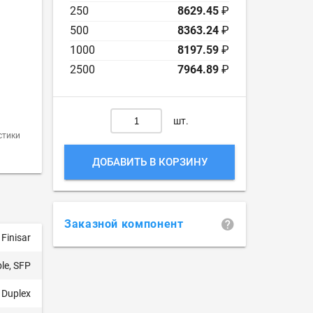
250
8629.45
₽
500
8363.24
₽
1000
8197.59
₽
2500
7964.89
₽
шт.
стики
ДОБАВИТЬ В КОРЗИНУ
Заказной компонент
Finisar
le, SFP
 Duplex