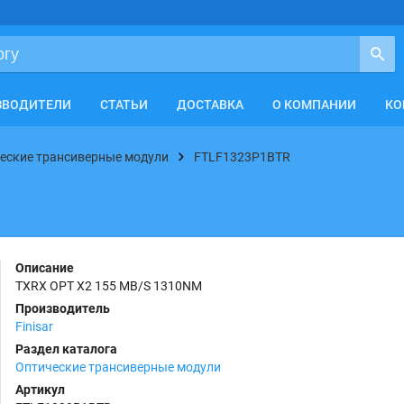
ЗВОДИТЕЛИ
СТАТЬИ
ДОСТАВКА
О КОМПАНИИ
КО
еские трансиверные модули
FTLF1323P1BTR
Описание
TXRX OPT X2 155 MB/S 1310NM
Производитель
Finisar
Раздел каталога
Оптические трансиверные модули
Артикул